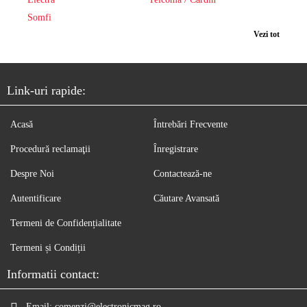
Somfi
Vezi tot
Link-uri rapide:
Acasă
Întrebări Frecvente
Procedură reclamaţii
Înregistrare
Despre Noi
Contactează-ne
Autentificare
Căutare Avansată
Termeni de Confidențialitate
Termeni și Condiții
Informatii contact:
Email:
comenzi@electronicmag.ro