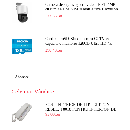
Camera de supraveghere video IP PT 4MP
cu lumina alba 30M si lentila fixa Hikvision
DS-2DE2C400SCG-E F1
527.56Lei
Card microSD Kioxia pentru CCTV cu
capacitate memorie 128GB Ultra HD 4K
LMEX2L128GG2
290.40Lei
Abonare
Cele mai Vândute
POST INTERIOR DE TIP TELEFON
RESEL, T8018 PENTRU INTERFON DE
BLOC
95.00Lei