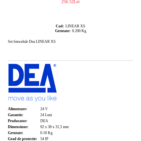
256.52Lei
Cod:
LINEAR XS
Greutate:
0.200
Kg
Set fotocelule Dea LINEAR XS
Alimentare:
24
V
Garantie:
24
Luni
Producator:
DEA
Dimensiune:
92 x 38 x 31,5
mm
Greutate:
0.10
Kg
Grad de protectie:
54
IP