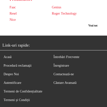
Faac
Genius
Resel
Roger Technology
Nice
Vezi tot
Link-uri rapide:
Acasă
Întrebări Frecvente
Procedură reclamaţii
Înregistrare
Despre Noi
Contactează-ne
Autentificare
Căutare Avansată
Termeni de Confidențialitate
Termeni și Condiții