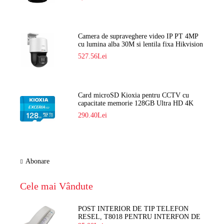
Camera de supraveghere video IP PT 4MP
cu lumina alba 30M si lentila fixa Hikvision
DS-2DE2C400SCG-E F1
527.56Lei
Card microSD Kioxia pentru CCTV cu
capacitate memorie 128GB Ultra HD 4K
LMEX2L128GG2
290.40Lei
Abonare
Cele mai Vândute
POST INTERIOR DE TIP TELEFON
RESEL, T8018 PENTRU INTERFON DE