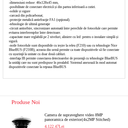
-dimensiuni reduse: 46x128x45 mm,
-posibilitate de conectare electrică și din partea inferioară a cutiei.
-solide și sigure
-carcasă din policarbonat;
-protecţie metalică antiefracţie FA1 (opţional).
-tehnologie de ultimă generaţie
-circuit antiorbire, sincronizare automată între perechile de fotocelule care permite
evitarea interferenţelor între detectoare.
-capacitate mare reglabilă pe 2 niveluri; aliniere cu led pentru o instalare simplă și
sigură.
-noile fotocelule sunt disponibile cu ieșire la releu (F210) sau cu tehnologie Nice
BlueBUS (F210B), aceasta din urmă permite ca toate dispozitivele să fie conectate
cu ușurinţă la unitate cu doar două cabluri.
-interfaţa IB permite conectarea detectoarelor de prezenţă cu tehnologie BlueBUS
la unităţi care nu sunt predispuse în prealabil. Sistemul anexează în mod automat
dispozitivele conectate la reţeaua BlueBUS
Produse Noi
Camera de supraveghere video 8MP
panoramica de exterior(4x2MP Stitched)
Navaio NGC-7482PR
4,122.47Lei