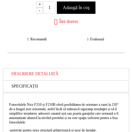
+
-
Îmi doresc
Recomandă
Evaluează
DESCRIERE DETALIATĂ
SPECIFICAȚII
Fotocelulele Nice F210 și F210B oferă posibilitatea de orientare a razei la 210°
de-a lungul axei orizontale, astfel încât să mărească siguranţa instalaţiei și să îi
simplifice instalarea: adeseori canatul ușii sau poarta garajului care urmează a fi
automatizate alunecă la nivelul peretelui și nu este spaţiu suficient pentru a fixa
fotocelulele.
-potrivite pentru orice structură arhitectonică și ușor de instalat .