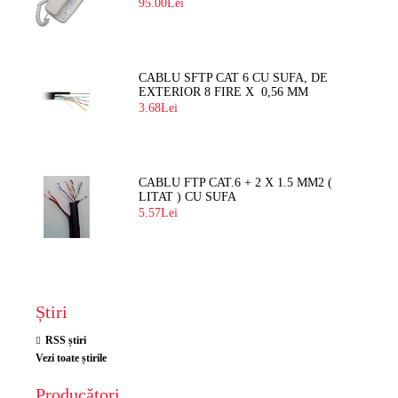
BLOC
95.00Lei
CABLU SFTP CAT 6 CU SUFA, DE
EXTERIOR 8 FIRE X 0,56 MM
3.68Lei
CABLU FTP CAT.6 + 2 X 1.5 MM2 (
LITAT ) CU SUFA
5.57Lei
Știri
RSS știri
Vezi toate știrile
Producători