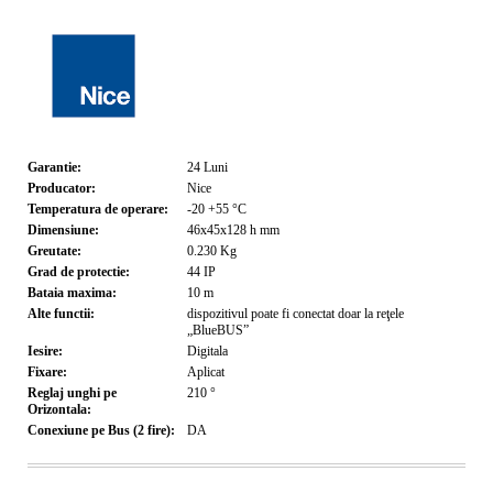
Garantie:
24
Luni
Producator:
Nice
Temperatura de operare:
-20 +55
°C
Dimensiune:
46x45x128 h
mm
Greutate:
0.230
Kg
Grad de protectie:
44
IP
Bataia maxima:
10
m
Alte functii:
dispozitivul poate fi conectat doar la reţele
„BlueBUS”
Iesire:
Digitala
Fixare:
Aplicat
Reglaj unghi pe
210
°
Orizontala:
Conexiune pe Bus (2 fire):
DA