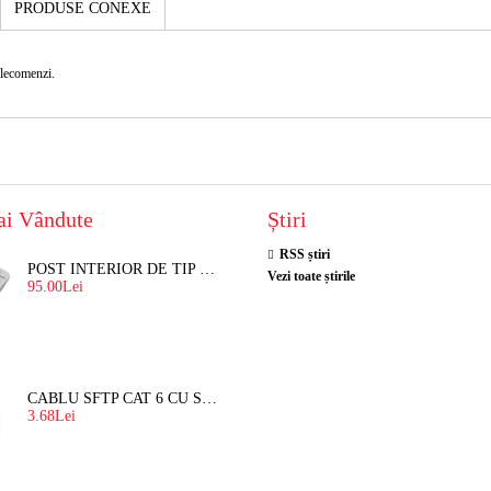
PRODUSE CONEXE
elecomenzi.
ai Vândute
Știri
RSS știri
POST INTERIOR DE TIP TELEFON RESEL, T8018 PENTRU INTERFON DE BLOC
Vezi toate știrile
95.00Lei
CABLU SFTP CAT 6 CU SUFA, DE EXTERIOR 8 FIRE X 0,56 MM
3.68Lei