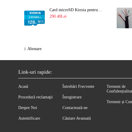
Card microSD Kioxia pentru CCTV cu capacitate memorie 128GB Ultra HD 4K LMEX2L128GG2
290.40Lei
Abonare
Link-uri rapide:
Acasă
Întrebări Frecvente
Termeni de
Confidențialita
Procedură reclamaţii
Înregistrare
Termeni și Con
Despre Noi
Contactează-ne
Autentificare
Căutare Avansată