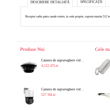
SPECIFICAȚII
DESCRIERE DETALIATĂ
Receptor radio patru canale extern, in cutie proprie, suporta maxim 512 t
Produse Noi
Cele m
Camera de supraveghere video 8MP panoramica de exterior(4x2MP Stitched) Navaio NGC-7482PR
4,122.47Lei
Camera de supraveghere video IP PT 4MP cu lumina alba 30M si lentila fixa Hikvision DS-2DE2C400SCG-E F1
527.56Lei