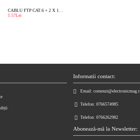
CABLU FTP CAT.6 + 2 X 1.5 MM2 ( LITAT ) CU SUFA
5.57Lei
Informatii contact:
Email:
comenzi@electronicmag.r
te
Telefon:
0766574985
diții
Telefon:
0766262982
Abonează-mă la Newsletter: