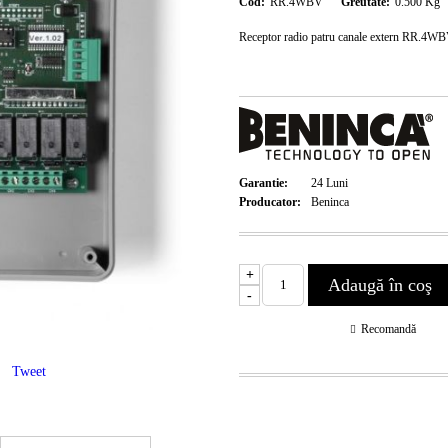
Cod:
RR.4WBV
Greutate:
0.500
Kg
Receptor radio patru canale extern RR.4W
Garantie:
24
Luni
Producator:
Beninca
+
-
Recomandă
Tweet