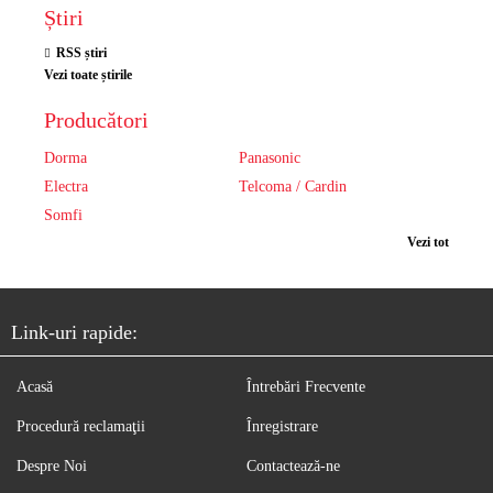
Știri
RSS știri
Vezi toate știrile
Producători
Dorma
Panasonic
Electra
Telcoma / Cardin
Somfi
Vezi tot
Link-uri rapide:
Acasă
Întrebări Frecvente
Procedură reclamaţii
Înregistrare
Despre Noi
Contactează-ne