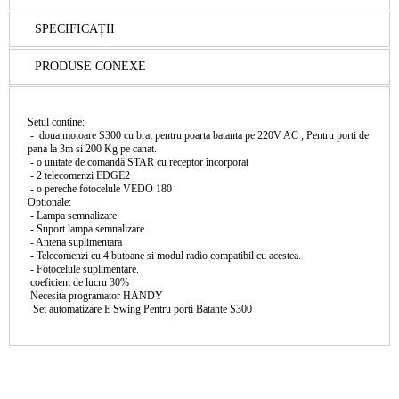
SPECIFICAȚII
PRODUSE CONEXE
Setul contine:
- doua motoare S300 cu brat pentru poarta batanta pe 220V AC , Pentru porti de
pana la 3m si 200 Kg pe canat.
- o unitate de comandă STAR cu receptor încorporat
- 2 telecomenzi EDGE2
- o pereche fotocelule VEDO 180
Optionale:
- Lampa semnalizare
- Suport lampa semnalizare
- Antena suplimentara
- Telecomenzi cu 4 butoane si modul radio compatibil cu acestea.
- Fotocelule suplimentare.
coeficient de lucru 30%
Necesita programator HANDY
Set automatizare E Swing Pentru porti Batante S300