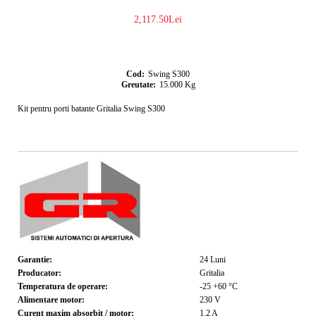
2,117.50Lei
Cod:
Swing S300
Greutate:
15.000
Kg
Kit pentru porti batante Gritalia Swing S300
Garantie:
24
Luni
Producator:
Gritalia
Temperatura de operare:
-25 +60
°C
Alimentare motor:
230
V
Curent maxim absorbit / motor:
1.2
A