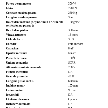
Putere pe un motor:
350
W
Izbire:
2200
N
Greutate maxima poarta:
250
Kg
Lungime maxima poarta:
3
m
Deschidere maxima (depinde mult de cum este
120
grade
confectionata poarta ):
Deschidere piston:
300
mm
Viteza actuator:
18
mm/s
Ciclu de lucru:
35
%
Encoder:
Fara encoder
Capacitor:
8
uF
Opritor mecanic:
Nu are
Protectie termica:
150
⁰C
Unitate comanda:
STAR
Alimentare unitate comanda:
230
V
Functie incetinire:
DA
Grad de protectie:
43
IP
Lungime piston inchis:
670
mm
Inaltime motor:
195
mm
Latime motor:
90
mm
Ireversibil:
DA
Limitator de cursa:
Optional
Inchidere automata:
DA