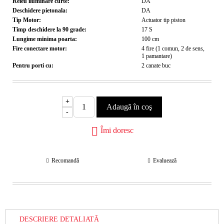
Releu iluminare curte:
DA
Deschidere pietonala:
DA
Tip Motor:
Actuator tip piston
Timp deschidere la 90 grade:
17
S
Lungime minima poarta:
100
cm
Fire conectare motor:
4 fire (1 comun, 2 de sens,
1 pamantare)
Pentru porti cu:
2 canate
buc
+
-
Îmi doresc
Recomandă
Evaluează
DESCRIERE DETALIATĂ