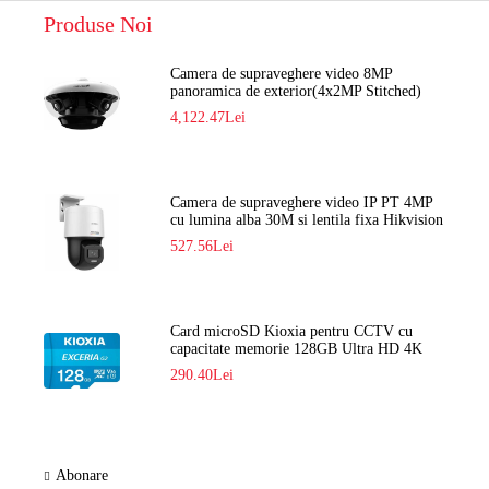
Produse Noi
Camera de supraveghere video 8MP
panoramica de exterior(4x2MP Stitched)
Navaio NGC-7482PR
4,122.47Lei
Camera de supraveghere video IP PT 4MP
cu lumina alba 30M si lentila fixa Hikvision
DS-2DE2C400SCG-E F1
527.56Lei
Card microSD Kioxia pentru CCTV cu
capacitate memorie 128GB Ultra HD 4K
LMEX2L128GG2
290.40Lei
Abonare