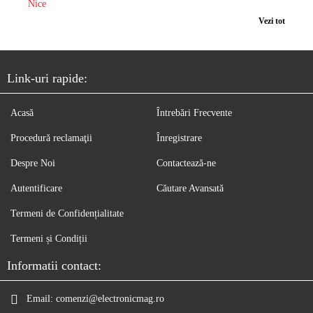
Nice
Vezi tot
Link-uri rapide:
Acasă
Întrebări Frecvente
Procedură reclamaţii
Înregistrare
Despre Noi
Contactează-ne
Autentificare
Căutare Avansată
Termeni de Confidențialitate
Termeni și Condiții
Informatii contact:
Email:
comenzi@electronicmag.ro