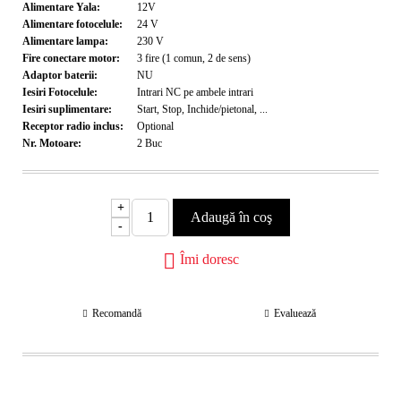
Alimentare Yala:
12V
Alimentare fotocelule:
24
V
Alimentare lampa:
230
V
Fire conectare motor:
3 fire (1 comun, 2 de sens)
Adaptor baterii:
NU
Iesiri Fotocelule:
Intrari NC pe ambele intrari
Iesiri suplimentare:
Start, Stop, Inchide/pietonal, ...
Receptor radio inclus:
Optional
Nr. Motoare:
2
Buc
+
-
Îmi doresc
Recomandă
Evaluează