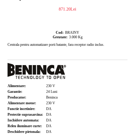
871.20Lei
Cod:
BRAINY
Greutate:
3.000
Kg
Centrala pentru automatizare porti batante, fara receptor radio inclus.
Alimentare:
230
V
Garantie:
24
Luni
Producator:
Beninca
Alimentare motor:
230
V
Functie incetinire:
DA
Protectie suprasarcina:
DA
Inchidere automata:
DA
Releu iluminare curte:
DA
Deschidere pietonala:
DA