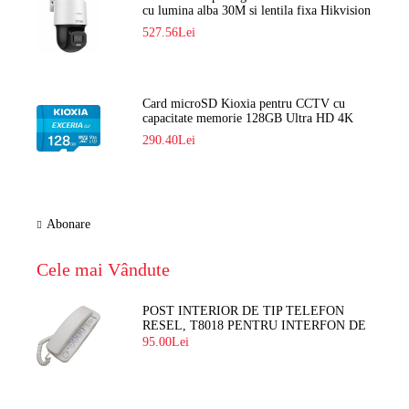
cu lumina alba 30M si lentila fixa Hikvision
DS-2DE2C400SCG-E F1
527.56Lei
Card microSD Kioxia pentru CCTV cu
capacitate memorie 128GB Ultra HD 4K
LMEX2L128GG2
290.40Lei
Abonare
Cele mai Vândute
POST INTERIOR DE TIP TELEFON
RESEL, T8018 PENTRU INTERFON DE
BLOC
95.00Lei