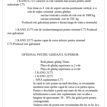
2 KANO G75/5
carucior cu role varianta mai usoara pentru sinele
industriale
C75
.
Este dotat cu 4 role de suport sarcina pozitionate vertical, si o
rola de mijloc orizontal pentru ghidare
· sarcina verticala a sirului de role este de 1600 kg
· sarcina orizontala este de 350 .kg
Produsul este galvanizat pentru o durata lunga de viata a sistemului.
1
KANO
21/75
role de sustinere(tampon) pentru sistemul C75.Produsul
este galvanizat
1
KANO
22/75
opritor capat de cursa inferior pentru sistemul
C75.Produsul este galvanizat
OPTIONAL PENTRU GHIDAJUL SUPERIOR:
· Rolă plastic ghidaj 35mm
· Placa de ghidaj superioara cu 2 role
· Placa de ghidaj superioara cu 4 role
- 1
KANO
21/75
- 1
KANO
22/75
- SINA suplimentara C75
In cazul in care poarta sta mult deschisa, se recomanda
montarea unui opritor capat de cursa si in partea opusa.
Pentru o deschidre a portii mai mare de 4m se recomanda
achizitionarea a unei sine suplimentare care sa aiba o
lungime de aproximativ 30 - 50% din golul portii pentru
contragreutate.
Sudarea sinei de poarta este recomandata din loc in loc la o