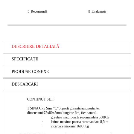
Recomandă
Evaluează
DESCRIERE DETALIATĂ
SPECIFICAȚII
PRODUSE CONEXE
DESCĂRCĂRI
CONTINUT SET:
1 SINA C75
Sina ”C”pt.porti glisante/autoportante,
dimensiuni:75x80x5mm,lungime 6m,
fier natural.
· greutate max. poarta recomandata 650KG
· latime maxima poarta recomandata 8,5 m
· incarcare maxima 1600 Kg