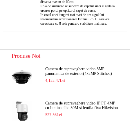
distanta maxim de 60cm.
Rola de sustinere se sudeaza de capatul sinei si ajuta la
urcarea portii pe opritorul capat de cursa.
In cazul unei lungimi mai mari de 4m a golului
recomandam achizitionarea kitului C75H+ care are
carucioare cu 8 role pentru o stabilitate mai mare.
Produse Noi
Camera de supraveghere video 8MP
panoramica de exterior(4x2MP Stitched)
Navaio NGC-7482PR
4,122.47Lei
Camera de supraveghere video IP PT 4MP
cu lumina alba 30M si lentila fixa Hikvision
DS-2DE2C400SCG-E F1
527.56Lei