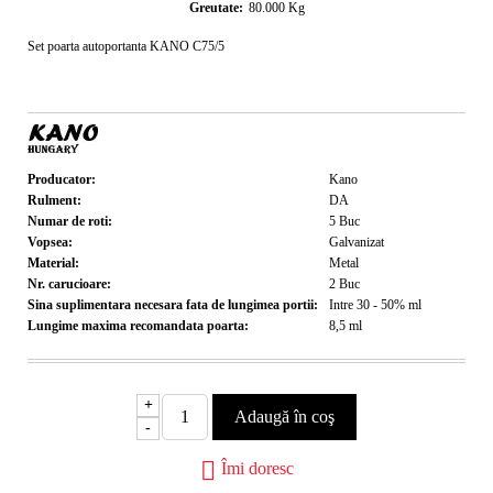
Greutate:
80.000
Kg
Set poarta autoportanta KANO C75/5
Producator:
Kano
Rulment:
DA
Numar de roti:
5
Buc
Vopsea:
Galvanizat
Material:
Metal
Nr. carucioare:
2
Buc
Sina suplimentara necesara fata de lungimea portii:
Intre 30 - 50%
ml
Lungime maxima recomandata poarta:
8,5
ml
+
-
Îmi doresc