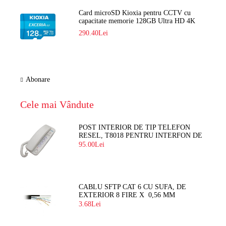
Card microSD Kioxia pentru CCTV cu
capacitate memorie 128GB Ultra HD 4K
LMEX2L128GG2
290.40Lei
Abonare
Cele mai Vândute
POST INTERIOR DE TIP TELEFON
RESEL, T8018 PENTRU INTERFON DE
BLOC
95.00Lei
CABLU SFTP CAT 6 CU SUFA, DE
EXTERIOR 8 FIRE X 0,56 MM
3.68Lei