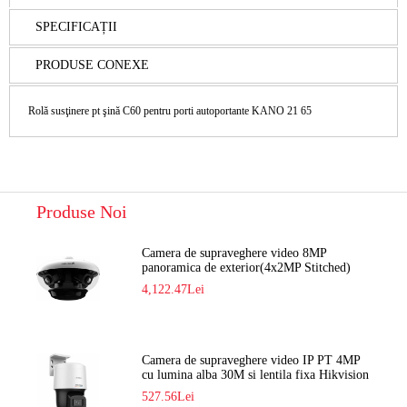
SPECIFICAȚII
PRODUSE CONEXE
Rolă susţinere pt şină C60 pentru porti autoportante KANO 21 65
Produse Noi
Camera de supraveghere video 8MP
panoramica de exterior(4x2MP Stitched)
Navaio NGC-7482PR
4,122.47Lei
Camera de supraveghere video IP PT 4MP
cu lumina alba 30M si lentila fixa Hikvision
DS-2DE2C400SCG-E F1
527.56Lei