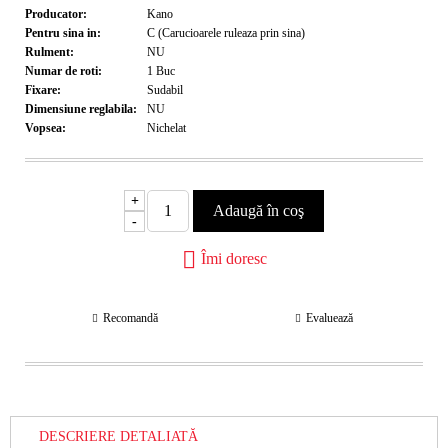
Producator:
Kano
Pentru sina in:
C (Carucioarele ruleaza prin sina)
Rulment:
NU
Numar de roti:
1
Buc
Fixare:
Sudabil
Dimensiune reglabila:
NU
Vopsea:
Nichelat
+
-
Îmi doresc
Recomandă
Evaluează
DESCRIERE DETALIATĂ