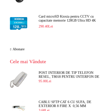
Card microSD Kioxia pentru CCTV cu
capacitate memorie 128GB Ultra HD 4K
LMEX2L128GG2
290.40Lei
Abonare
Cele mai Vândute
POST INTERIOR DE TIP TELEFON
RESEL, T8018 PENTRU INTERFON DE
BLOC
95.00Lei
CABLU SFTP CAT 6 CU SUFA, DE
EXTERIOR 8 FIRE X 0,56 MM
3.68Lei