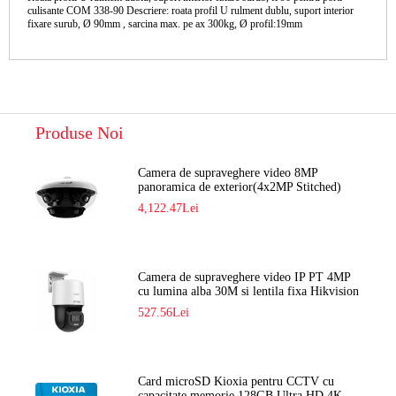
culisante COM 338-90 Descriere: roata profil U rulment dublu, suport interior
fixare surub, Ø 90mm , sarcina max. pe ax 300kg, Ø profil:19mm
Produse Noi
Camera de supraveghere video 8MP
panoramica de exterior(4x2MP Stitched)
Navaio NGC-7482PR
4,122.47Lei
Camera de supraveghere video IP PT 4MP
cu lumina alba 30M si lentila fixa Hikvision
DS-2DE2C400SCG-E F1
527.56Lei
Card microSD Kioxia pentru CCTV cu
capacitate memorie 128GB Ultra HD 4K