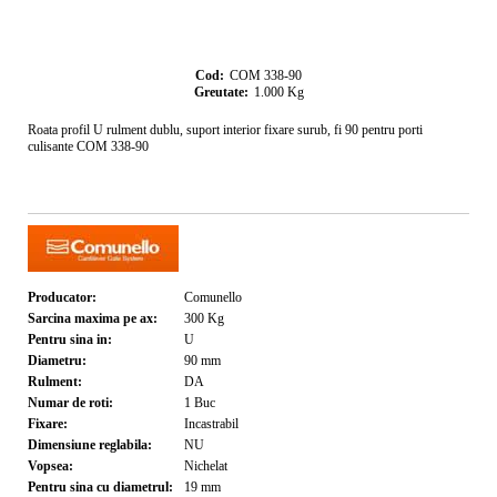
Cod:
COM 338-90
Greutate:
1.000
Kg
Roata profil U rulment dublu, suport interior fixare surub, fi 90 pentru porti
culisante COM 338-90
Producator:
Comunello
Sarcina maxima pe ax:
300
Kg
Pentru sina in:
U
Diametru:
90
mm
Rulment:
DA
Numar de roti:
1
Buc
Fixare:
Incastrabil
Dimensiune reglabila:
NU
Vopsea:
Nichelat
Pentru sina cu diametrul:
19
mm