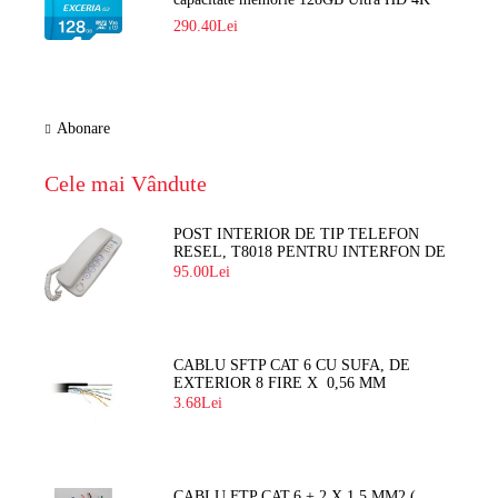
LMEX2L128GG2
290.40Lei
Abonare
Cele mai Vândute
POST INTERIOR DE TIP TELEFON
RESEL, T8018 PENTRU INTERFON DE
BLOC
95.00Lei
CABLU SFTP CAT 6 CU SUFA, DE
EXTERIOR 8 FIRE X 0,56 MM
3.68Lei
CABLU FTP CAT.6 + 2 X 1.5 MM2 (