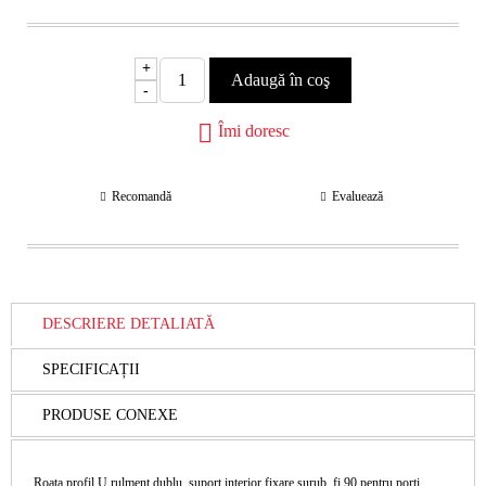
+
-
Îmi doresc
Recomandă
Evaluează
DESCRIERE DETALIATĂ
SPECIFICAȚII
PRODUSE CONEXE
Roata profil U rulment dublu, suport interior fixare surub, fi 90 pentru porti