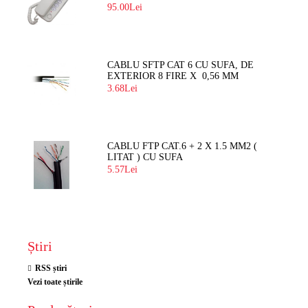
BLOC
95.00Lei
CABLU SFTP CAT 6 CU SUFA, DE
EXTERIOR 8 FIRE X 0,56 MM
3.68Lei
CABLU FTP CAT.6 + 2 X 1.5 MM2 (
LITAT ) CU SUFA
5.57Lei
Știri
RSS știri
Vezi toate știrile