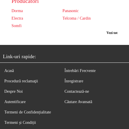
Producători
Dorma
Panasonic
Electra
Telcoma / Cardin
Somfi
Vezi tot
Link-uri rapide:
Acasă
Întrebări Frecvente
Procedură reclamaţii
Înregistrare
Despre Noi
Contactează-ne
Autentificare
Căutare Avansată
Termeni de Confidențialitate
Termeni și Condiții