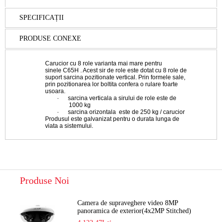
SPECIFICAȚII
PRODUSE CONEXE
Carucior cu 8 role varianta mai mare pentru
sinele
C65H
. Acest sir de role este dotat cu 8 role de
suport sarcina pozitionate vertical. Prin formele sale,
prin pozitionarea lor boltita confera o rulare foarte
usoara.
·
sarcina verticala a sirului de role este de
1000 kg
·
sarcina orizontala este de 250 kg / carucior
Produsul este galvanizat pentru o durata lunga de
viata a sistemului.
Produse Noi
Camera de supraveghere video 8MP
panoramica de exterior(4x2MP Stitched)
Navaio NGC-7482PR