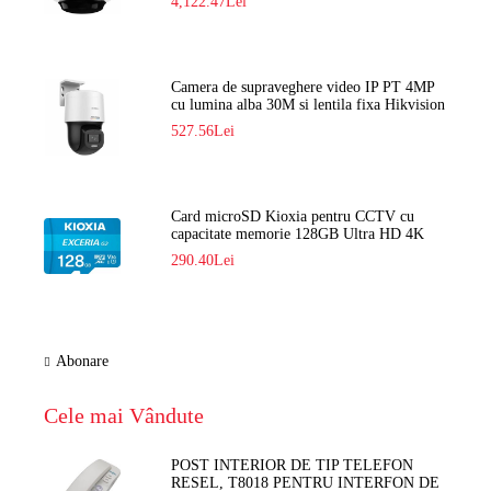
4,122.47Lei
Camera de supraveghere video IP PT 4MP
cu lumina alba 30M si lentila fixa Hikvision
DS-2DE2C400SCG-E F1
527.56Lei
Card microSD Kioxia pentru CCTV cu
capacitate memorie 128GB Ultra HD 4K
LMEX2L128GG2
290.40Lei
Abonare
Cele mai Vândute
POST INTERIOR DE TIP TELEFON
RESEL, T8018 PENTRU INTERFON DE