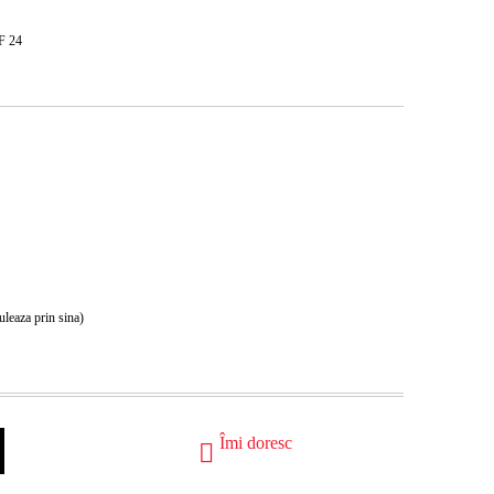
RF 24
uleaza prin sina)
Îmi doresc