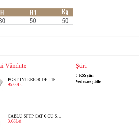
ai Vândute
Știri
RSS știri
POST INTERIOR DE TIP TELEFON RESEL, T8018 PENTRU INTERFON DE BLOC
Vezi toate știrile
95.00Lei
CABLU SFTP CAT 6 CU SUFA, DE EXTERIOR 8 FIRE X 0,56 MM
3.68Lei