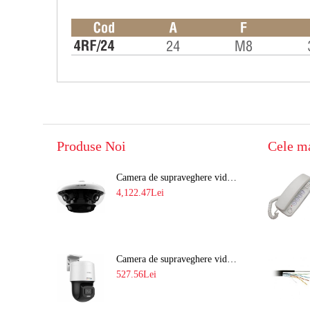
Produse Noi
Cele m
Camera de supraveghere video 8MP panoramica de exterior(4x2MP Stitched) Navaio NGC-7482PR
4,122.47Lei
Camera de supraveghere video IP PT 4MP cu lumina alba 30M si lentila fixa Hikvision DS-2DE2C400SCG-E F1
527.56Lei