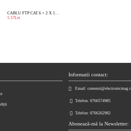
CABLU FTP CAT.6 + 2 X 1.5 MM2 ( LITAT ) CU SUFA
5.57Lei
Informatii contact:
Email:
comenzi@electronicmag.r
te
Telefon:
0766574985
diții
Telefon:
0766262982
Abonează-mă la Newsletter: