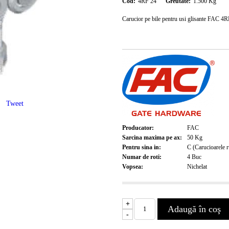
Cod:
4RF 24
Greutate:
1.500
Kg
Carucior pe bile pentru usi glisante FAC 4
Tweet
Producator:
FAC
Sarcina maxima pe ax:
50
Kg
Pentru sina in:
C (Carucioarele r
Numar de roti:
4
Buc
Vopsea:
Nichelat
+
-