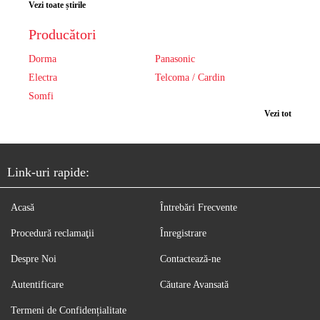
Vezi toate știrile
Producători
Dorma
Panasonic
Electra
Telcoma / Cardin
Somfi
Vezi tot
Link-uri rapide:
Acasă
Întrebări Frecvente
Procedură reclamaţii
Înregistrare
Despre Noi
Contactează-ne
Autentificare
Căutare Avansată
Termeni de Confidențialitate