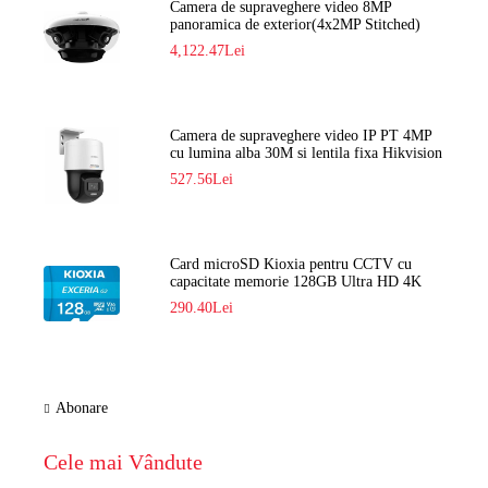
Camera de supraveghere video 8MP
panoramica de exterior(4x2MP Stitched)
Navaio NGC-7482PR
4,122.47Lei
Camera de supraveghere video IP PT 4MP
cu lumina alba 30M si lentila fixa Hikvision
DS-2DE2C400SCG-E F1
527.56Lei
Card microSD Kioxia pentru CCTV cu
capacitate memorie 128GB Ultra HD 4K
LMEX2L128GG2
290.40Lei
Abonare
Cele mai Vândute