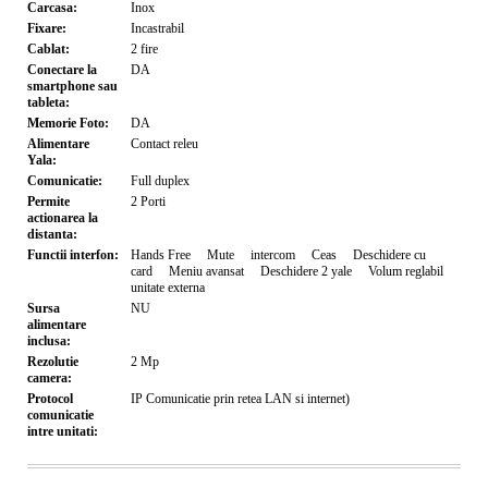
Carcasa:
Inox
Fixare:
Incastrabil
Cablat:
2 fire
Conectare la
DA
smartphone sau
tableta:
Memorie Foto:
DA
Alimentare
Contact releu
Yala:
Comunicatie:
Full duplex
Permite
2
Porti
actionarea la
distanta:
Functii interfon:
Hands Free
Mute
intercom
Ceas
Deschidere cu
card
Meniu avansat
Deschidere 2 yale
Volum reglabil
unitate externa
Sursa
NU
alimentare
inclusa:
Rezolutie
2
Mp
camera:
Protocol
IP Comunicatie prin retea LAN si internet)
comunicatie
intre unitati: