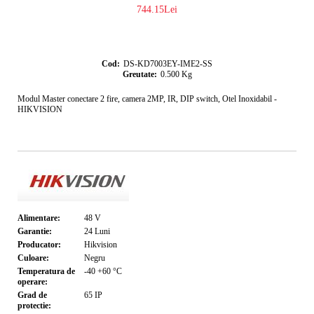
744.15Lei
Cod:
DS-KD7003EY-IME2-SS
Greutate:
0.500
Kg
Modul Master conectare 2 fire, camera 2MP, IR, DIP switch, Otel Inoxidabil -
HIKVISION
Alimentare:
48
V
Garantie:
24
Luni
Producator:
Hikvision
Culoare:
Negru
Temperatura de
-40 +60
°C
operare:
Grad de
65
IP
protectie: