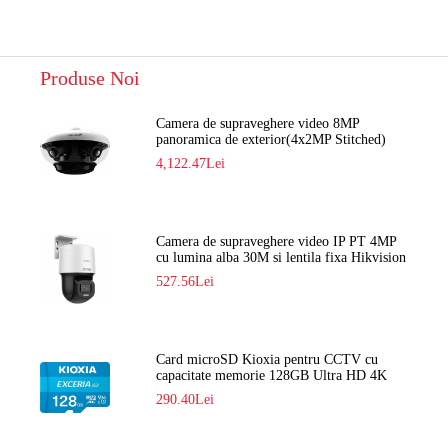
Produse Noi
Camera de supraveghere video 8MP
panoramica de exterior(4x2MP Stitched)
Navaio NGC-7482PR
4,122.47Lei
Camera de supraveghere video IP PT 4MP
cu lumina alba 30M si lentila fixa Hikvision
DS-2DE2C400SCG-E F1
527.56Lei
Card microSD Kioxia pentru CCTV cu
capacitate memorie 128GB Ultra HD 4K
LMEX2L128GG2
290.40Lei