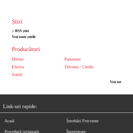
Știri
RSS știri
Vezi toate știrile
Producători
Dorma
Panasonic
Electra
Telcoma / Cardin
Somfi
Vezi tot
Link-uri rapide:
Acasă
Întrebări Frecvente
Procedură reclamaţii
Înregistrare