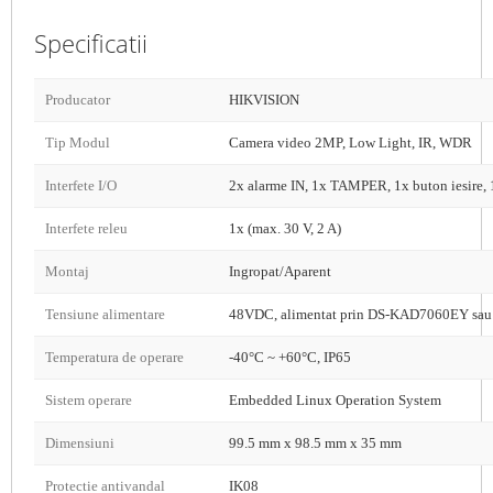
Specificatii
Producator
HIKVISION
Tip Modul
Camera video 2MP, Low Light, IR, WDR
Interfete I/O
2x alarme IN, 1x TAMPER, 1x buton iesire, 
Interfete releu
1x (max. 30 V, 2 A)
Montaj
Ingropat/Aparent
Tensiune alimentare
48VDC, alimentat prin DS-KAD7060EY sa
Temperatura de operare
-40°C ~ +60°C, IP65
Sistem operare
Embedded Linux Operation System
Dimensiuni
99.5 mm x 98.5 mm x 35 mm
Protectie antivandal
IK08