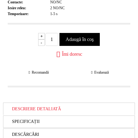
Contacte:
NO/NC
Iesire releu:
2 NO/NC
Temporizare:
1-5
s
+
-
Îmi doresc
Recomandă
Evaluează
DESCRIERE DETALIATĂ
SPECIFICAȚII
DESCĂRCĂRI