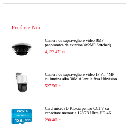
Produse Noi
Camera de supraveghere video 8MP
panoramica de exterior(4x2MP Stitched)
Navaio NGC-7482PR
4,122.47Lei
Camera de supraveghere video IP PT 4MP
cu lumina alba 30M si lentila fixa Hikvision
DS-2DE2C400SCG-E F1
527.56Lei
Card microSD Kioxia pentru CCTV cu
capacitate memorie 128GB Ultra HD 4K
LMEX2L128GG2
290.40Lei