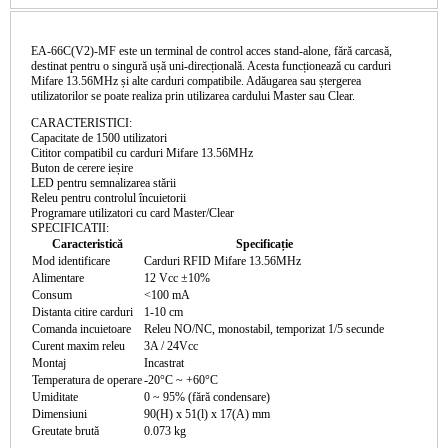
EA-66C(V2)-MF este un terminal de control acces stand-alone, fără carcasă,
destinat pentru o singură ușă uni-direcțională. Acesta funcționează cu carduri
Mifare 13.56MHz și alte carduri compatibile. Adăugarea sau ștergerea
utilizatorilor se poate realiza prin utilizarea cardului Master sau Clear.
CARACTERISTICI:
Capacitate de 1500 utilizatori
Cititor compatibil cu carduri Mifare 13.56MHz
Buton de cerere ieșire
LED pentru semnalizarea stării
Releu pentru controlul încuietorii
Programare utilizatori cu card Master/Clear
SPECIFICATII:
Caracteristică
Specificație
Mod identificare
Carduri RFID Mifare 13.56MHz
Alimentare
12 Vcc ±10%
Consum
<100 mA
Distanta citire carduri
1-10 cm
Comanda incuietoare
Releu NO/NC, monostabil, temporizat 1/5 secunde
Curent maxim releu
3A / 24Vcc
Montaj
Incastrat
Temperatura de operare
-20°C ~ +60°C
Umiditate
0 ~ 95% (fără condensare)
Dimensiuni
90(H) x 51(l) x 17(A) mm
Greutate brută
0.073 kg