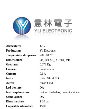
Alimentare:
12
V
Producator:
Yli Electronic
Temperatura de operare:
-20 +60
°C
Dimensiune:
90(H) x 51(l) x 17(A)
mm
Greutate:
0.073
Kg
Carcasa:
Fara carcasa
Curent:
0,1
A
Iesire:
Releu NC si NO
Acces:
Smart Card
Led de stare:
DA
Iesiri suplimentare:
Buton Deschidere, buton inchidere
Stand alone:
DA
Distanta citire:
1-10
cm
Capacitate utilizatori:
1500