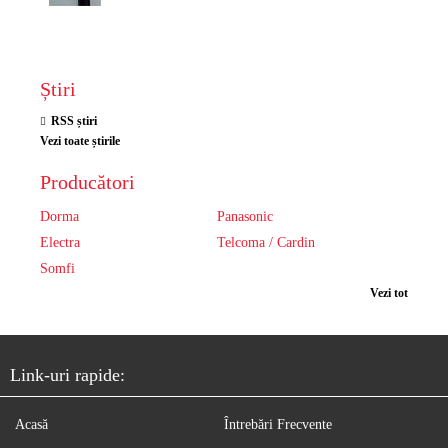
Știri
RSS știri
Vezi toate știrile
Producători
Dorma
Panasonic
Electra
Telcoma / Cardin
Somfi
Vezi tot
Link-uri rapide:
Acasă
Întrebări Frecvente