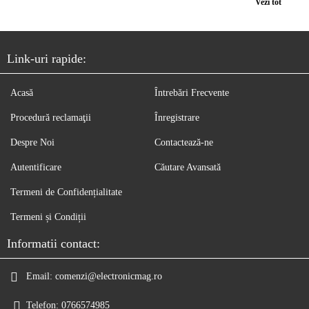
Vezi tot
Link-uri rapide:
Acasă
Întrebări Frecvente
Procedură reclamaţii
Înregistrare
Despre Noi
Contactează-ne
Autentificare
Căutare Avansată
Termeni de Confidențialitate
Termeni și Condiții
Informatii contact:
Email:
comenzi@electronicmag.ro
Telefon:
0766574985