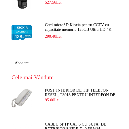
DS-2DE2C400SCG-E F1
527.56Lei
Card microSD Kioxia pentru CCTV cu
capacitate memorie 128GB Ultra HD 4K
LMEX2L128GG2
290.40Lei
Abonare
Cele mai Vândute
POST INTERIOR DE TIP TELEFON
RESEL, T8018 PENTRU INTERFON DE
BLOC
95.00Lei
CABLU SFTP CAT 6 CU SUFA, DE
EXTERIOR 8 FIRE X 0,56 MM