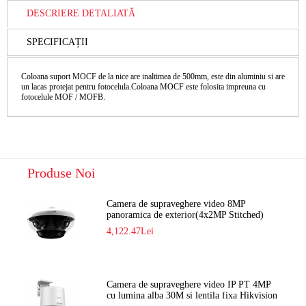
DESCRIERE DETALIATĂ
SPECIFICAȚII
Coloana suport MOCF de la nice are inaltimea de 500mm, este din aluminiu si are
un lacas protejat pentru fotocelula.Coloana MOCF este folosita impreuna cu
fotocelule MOF / MOFB.
Produse Noi
Camera de supraveghere video 8MP
panoramica de exterior(4x2MP Stitched)
Navaio NGC-7482PR
4,122.47Lei
Camera de supraveghere video IP PT 4MP
cu lumina alba 30M si lentila fixa Hikvision