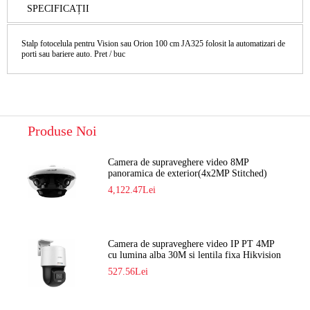
SPECIFICAȚII
Stalp fotocelula pentru Vision sau Orion 100 cm JA325 folosit la automatizari de
porti sau bariere auto. Pret / buc
Produse Noi
Camera de supraveghere video 8MP
panoramica de exterior(4x2MP Stitched)
Navaio NGC-7482PR
4,122.47Lei
Camera de supraveghere video IP PT 4MP
cu lumina alba 30M si lentila fixa Hikvision
DS-2DE2C400SCG-E F1
527.56Lei