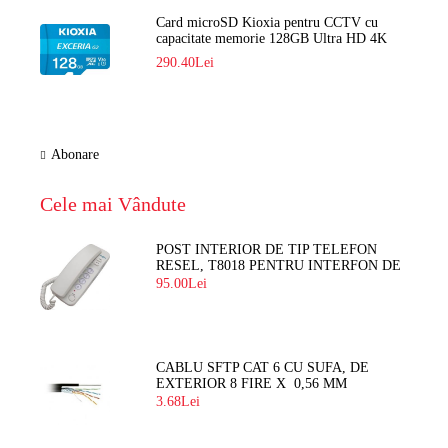
Card microSD Kioxia pentru CCTV cu
capacitate memorie 128GB Ultra HD 4K
LMEX2L128GG2
290.40Lei
Abonare
Cele mai Vândute
POST INTERIOR DE TIP TELEFON
RESEL, T8018 PENTRU INTERFON DE
BLOC
95.00Lei
CABLU SFTP CAT 6 CU SUFA, DE
EXTERIOR 8 FIRE X 0,56 MM
3.68Lei