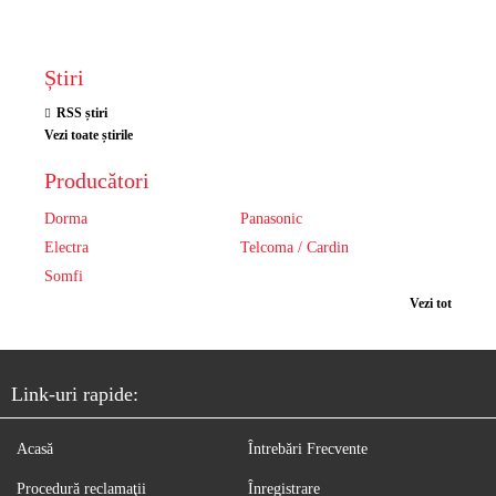
Știri
RSS știri
Vezi toate știrile
Producători
Dorma
Panasonic
Electra
Telcoma / Cardin
Somfi
Vezi tot
Link-uri rapide:
Acasă
Întrebări Frecvente
Procedură reclamaţii
Înregistrare