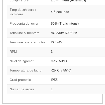
Lungime brat
2.5 - 4 metri (extensibil)
Timp deschidere /
4.5 secunde
inchidere
Fregventa de lucru
80% (Trafic intens)
Tensiune alimentare
AC 230V 50/60Hz
Tensiune operare motor
DC 24V
RPM
3
Nivel de zgomot
max. 50dB
Temperatura de lucru
-25°C a 55°C
Grad protectie
IP55
Numar de arcuri
1