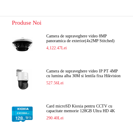
Produse Noi
Camera de supraveghere video 8MP
panoramica de exterior(4x2MP Stitched)
Navaio NGC-7482PR
4,122.47Lei
Camera de supraveghere video IP PT 4MP
cu lumina alba 30M si lentila fixa Hikvision
DS-2DE2C400SCG-E F1
527.56Lei
Card microSD Kioxia pentru CCTV cu
capacitate memorie 128GB Ultra HD 4K
LMEX2L128GG2
290.40Lei