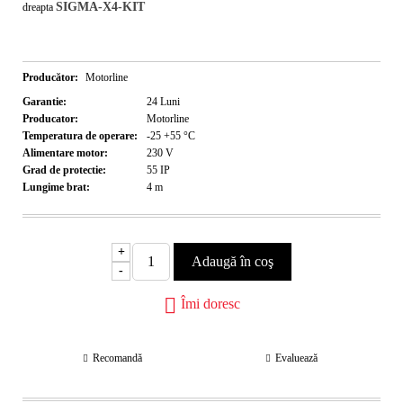
SIGMA-X4-KIT
dreapta
Producător:
Motorline
Garantie:
24
Luni
Producator:
Motorline
Temperatura de operare:
-25 +55
°C
Alimentare motor:
230
V
Grad de protectie:
55
IP
Lungime brat:
4
m
+
-
Îmi doresc
Recomandă
Evaluează