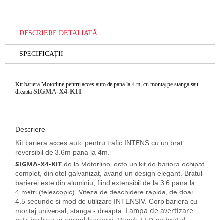
DESCRIERE DETALIATĂ
SPECIFICAȚII
Kit bariera Motorline pentru acces auto de pana la 4 m, cu montaj pe stanga sau
SIGMA-X4-KIT
dreapta
Descriere
Kit bariera acces auto pentru trafic INTENS cu un brat
reversibil de 3.6m pana la 4m.
SIGMA-X4-KIT
de la Motorline, este un kit de bariera echipat
complet, din otel galvanizat, avand un design elegant. Bratul
barierei este din aluminiu, fiind extensibil de la 3.6 pana la
4 metri (telescopic). Viteza de deschidere rapida, de doar
4.5 secunde si mod de utilizare INTENSIV. Corp bariera cu
Lampa de avertizare
montaj universal, stanga - dreapta.
este inclusa in corpul barierei. Banda LED pe bratul