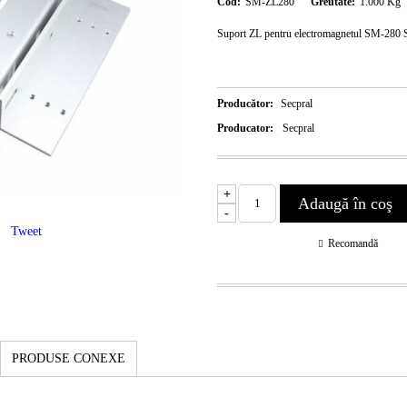
Cod:
SM-ZL280
Greutate:
1.000
Kg
Suport ZL pentru electromagnetul SM-28
Producător:
Secpral
Producator:
Secpral
+
-
Tweet
Recomandă
PRODUSE CONEXE