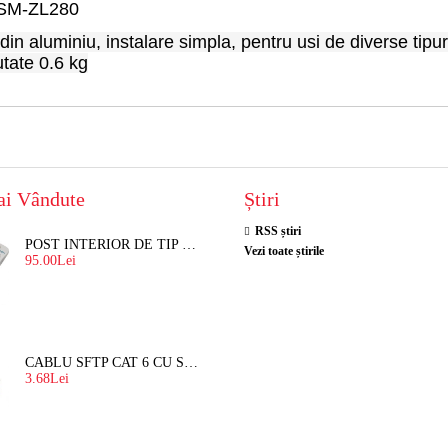
 SM-ZL280
n aluminiu, instalare simpla, pentru usi de diverse tipu
tate 0.6 kg
ai Vândute
Știri
RSS știri
POST INTERIOR DE TIP TELEFON RESEL, T8018 PENTRU INTERFON DE BLOC
Vezi toate știrile
95.00Lei
CABLU SFTP CAT 6 CU SUFA, DE EXTERIOR 8 FIRE X 0,56 MM
3.68Lei