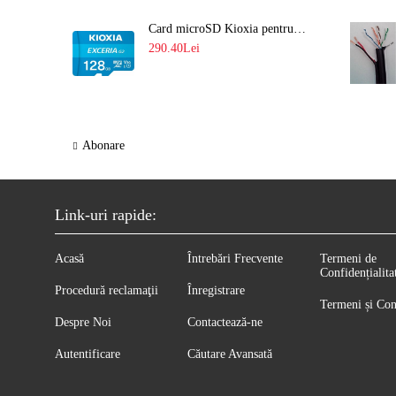
Card microSD Kioxia pentru CCTV cu capacitate memorie 128GB Ultra HD 4K LMEX2L128GG2
290.40Lei
Abonare
Link-uri rapide:
Acasă
Întrebări Frecvente
Termeni de
Confidențialita
Procedură reclamaţii
Înregistrare
Termeni și Con
Despre Noi
Contactează-ne
Autentificare
Căutare Avansată