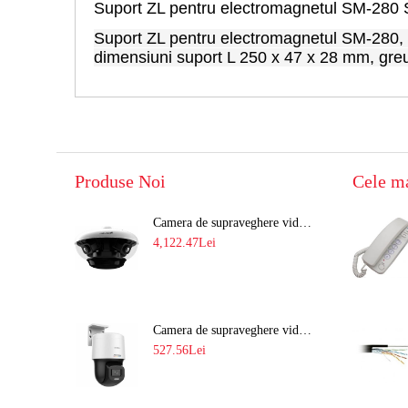
Suport ZL pentru electromagnetul SM-280
Suport ZL pentru electromagnetul SM-280, di
dimensiuni suport L 250 x 47 x 28 mm, greu
Produse Noi
Cele m
Camera de supraveghere video 8MP panoramica de exterior(4x2MP Stitched) Navaio NGC-7482PR
4,122.47Lei
Camera de supraveghere video IP PT 4MP cu lumina alba 30M si lentila fixa Hikvision DS-2DE2C400SCG-E F1
527.56Lei