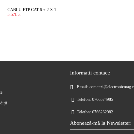
CABLU FTP CAT.6 + 2 X 1.5 MM2 ( LITAT ) CU SUFA
5.57Lei
Informatii contact:
Email:
comenzi@electronicmag.r
te
Telefon:
0766574985
diții
Telefon:
0766262982
Abonează-mă la Newsletter: