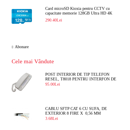
Card microSD Kioxia pentru CCTV cu
capacitate memorie 128GB Ultra HD 4K
LMEX2L128GG2
290.40Lei
Abonare
Cele mai Vândute
POST INTERIOR DE TIP TELEFON
RESEL, T8018 PENTRU INTERFON DE
BLOC
95.00Lei
CABLU SFTP CAT 6 CU SUFA, DE
EXTERIOR 8 FIRE X 0,56 MM
3.68Lei