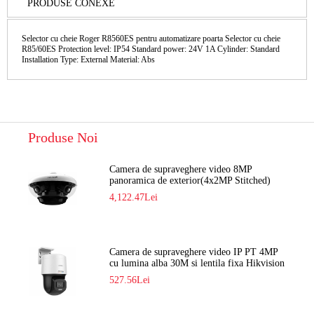
PRODUSE CONEXE
Selector cu cheie Roger R8560ES pentru automatizare poarta Selector cu cheie
R85/60ES Protection level: IP54 Standard power: 24V 1A Cylinder: Standard
Installation Type: External Material: Abs
Produse Noi
Camera de supraveghere video 8MP
panoramica de exterior(4x2MP Stitched)
Navaio NGC-7482PR
4,122.47Lei
Camera de supraveghere video IP PT 4MP
cu lumina alba 30M si lentila fixa Hikvision
DS-2DE2C400SCG-E F1
527.56Lei