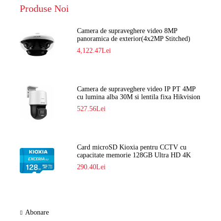
Produse Noi
Camera de supraveghere video 8MP
panoramica de exterior(4x2MP Stitched)
Navaio NGC-7482PR
4,122.47Lei
Camera de supraveghere video IP PT 4MP
cu lumina alba 30M si lentila fixa Hikvision
DS-2DE2C400SCG-E F1
527.56Lei
Card microSD Kioxia pentru CCTV cu
capacitate memorie 128GB Ultra HD 4K
LMEX2L128GG2
290.40Lei
Abonare