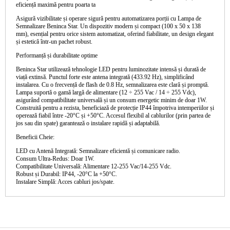
eficiență maximă pentru poarta ta
Asigură vizibilitate și operare sigură pentru automatizarea porții cu
Lampa de
Semnalizare Beninca Star
. Un dispozitiv modern și compact (
100 x 50 x 138
mm
), esențial pentru orice sistem automatizat, oferind fiabilitate, un design elegant
și estetică într-un pachet robust.
Performanță și durabilitate optime
Beninca Star utilizează
tehnologie LED
pentru luminozitate intensă și durată de
viață extinsă. Punctul forte este
antena integrată (433.92 Hz)
, simplificând
instalarea. Cu o
frecvență de flash de 0.8 Hz
, semnalizarea este clară și promptă.
Lampa suportă o
gamă largă de alimentare (12 ÷ 255 Vac / 14 ÷ 255 Vdc)
,
asigurând compatibilitate universală și un
consum energetic minim de doar 1W
.
Construită pentru a rezista, beneficiază de
protecție IP44
împotriva intemperiilor și
operează fiabil între
-20°C și +50°C
. Accesul flexibil al cablurilor (prin partea de
jos sau din spate) garantează o instalare rapidă și adaptabilă.
Beneficii Cheie:
LED cu Antenă Integrată:
Semnalizare eficientă și comunicare radio.
Consum Ultra-Redus:
Doar 1W.
Compatibilitate Universală:
Alimentare 12-255 Vac/14-255 Vdc.
Robust și Durabil:
IP44, -20°C la +50°C.
Instalare Simplă:
Acces cabluri jos/spate.