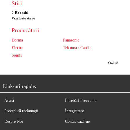
Știri
RSS știri
Vezi toate știrile
Producători
Dorma
Panasonic
Electra
Telcoma / Cardin
Somfi
Vezi tot
Link-uri rapide:
Acasă
Întrebări Frecvente
Procedură reclamaţii
Înregistrare
Despre Noi
Contactează-ne