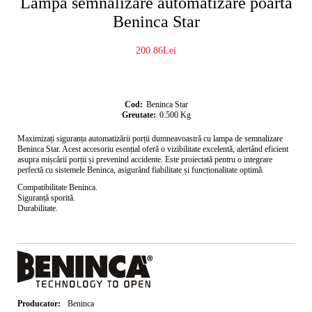
Lampa semnalizare automatizare poarta
Beninca Star
200.86Lei
Cod:
Beninca Star
Greutate:
0.500
Kg
Maximizați siguranța automatizării porții dumneavoastră cu
lampa de semnalizare
Beninca Star
. Acest accesoriu esențial oferă o
vizibilitate excelentă
, alertând eficient
asupra mișcării porții și prevenind accidente. Este proiectată pentru o
integrare
perfectă
cu sistemele Beninca, asigurând fiabilitate și funcționalitate optimă.
Compatibilitate Beninca
.
Siguranță sporită
.
Durabilitate
.
Producator:
Beninca