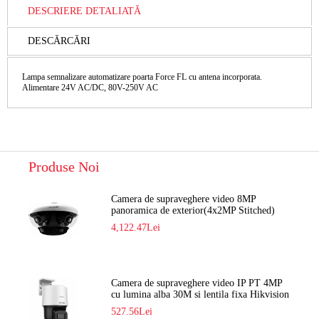
DESCRIERE DETALIATĂ
DESCĂRCĂRI
Lampa semnalizare automatizare poarta Force FL cu antena incorporata.
Alimentare 24V AC/DC, 80V-250V AC
Produse Noi
Camera de supraveghere video 8MP
panoramica de exterior(4x2MP Stitched)
Navaio NGC-7482PR
4,122.47Lei
Camera de supraveghere video IP PT 4MP
cu lumina alba 30M si lentila fixa Hikvision
DS-2DE2C400SCG-E F1
527.56Lei