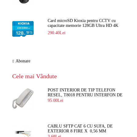
Card microSD Kioxia pentru CCTV cu
capacitate memorie 128GB Ultra HD 4K
LMEX2L128GG2
290.40Lei
Abonare
Cele mai Vândute
POST INTERIOR DE TIP TELEFON
RESEL, T8018 PENTRU INTERFON DE
BLOC
95.00Lei
CABLU SFTP CAT 6 CU SUFA, DE
EXTERIOR 8 FIRE X 0,56 MM
3.68Lei