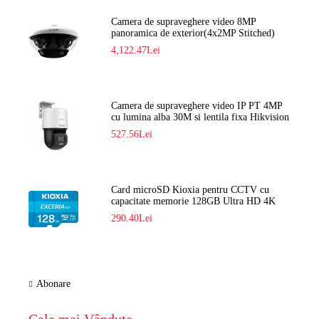
Camera de supraveghere video 8MP
panoramica de exterior(4x2MP Stitched)
Navaio NGC-7482PR
4,122.47Lei
Camera de supraveghere video IP PT 4MP
cu lumina alba 30M si lentila fixa Hikvision
DS-2DE2C400SCG-E F1
527.56Lei
Card microSD Kioxia pentru CCTV cu
capacitate memorie 128GB Ultra HD 4K
LMEX2L128GG2
290.40Lei
Abonare
Cele mai Vândute