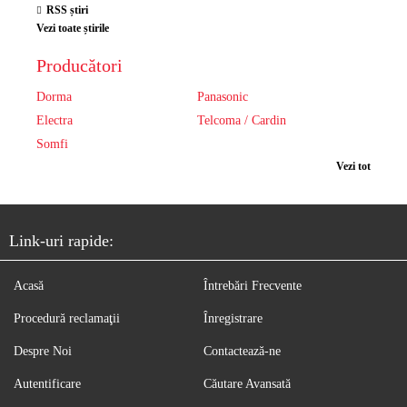
RSS știri
Vezi toate știrile
Producători
Dorma
Panasonic
Electra
Telcoma / Cardin
Somfi
Vezi tot
Link-uri rapide:
Acasă
Întrebări Frecvente
Procedură reclamaţii
Înregistrare
Despre Noi
Contactează-ne
Autentificare
Căutare Avansată