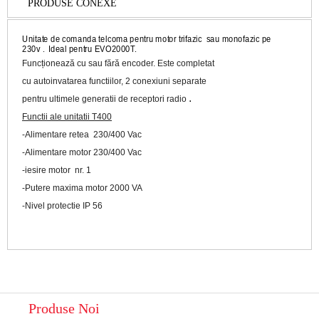
PRODUSE CONEXE
Unitate de comanda telcoma pentru motor trifazic sau monofazic pe
230v . Ideal pentru EVO2000T.
Funcționează cu sau fără 
encoder. Este completat 
cu autoinvatarea functiilor, 2 conexiuni separate 
pentru ultimele generatii de receptori radio 
Functii ale unitatii T400
-Alimentare retea  230/400 Vac

-Alimentare motor 230/400 Vac

-iesire motor  nr. 1

-Putere maxima motor 2000 VA

Produse Noi