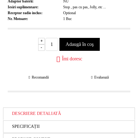
Adaptor baterii:
NU
Iesiri suplimentare:
Stop , pas cu pas, Jolly, etc ...
Receptor radio inclus:
Optional
Nr. Motoare:
1
Buc
+
-
Îmi doresc
Recomandă
Evaluează
DESCRIERE DETALIATĂ
SPECIFICAȚII