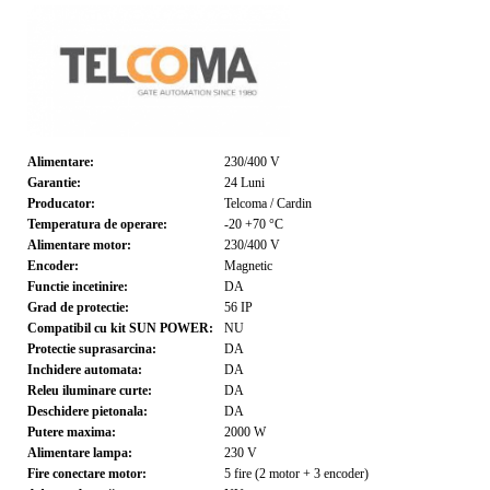
Alimentare:
230/400
V
Garantie:
24
Luni
Producator:
Telcoma / Cardin
Temperatura de operare:
-20 +70
°C
Alimentare motor:
230/400
V
Encoder:
Magnetic
Functie incetinire:
DA
Grad de protectie:
56
IP
Compatibil cu kit SUN POWER:
NU
Protectie suprasarcina:
DA
Inchidere automata:
DA
Releu iluminare curte:
DA
Deschidere pietonala:
DA
Putere maxima:
2000
W
Alimentare lampa:
230
V
Fire conectare motor:
5 fire (2 motor + 3 encoder)