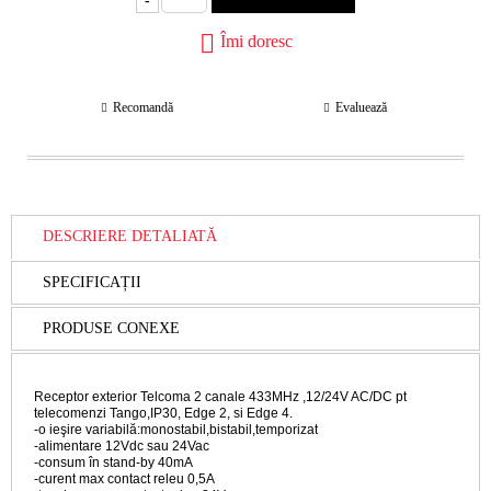
-
Îmi doresc
Recomandă
Evaluează
DESCRIERE DETALIATĂ
SPECIFICAȚII
PRODUSE CONEXE
Receptor exterior Telcoma 2 canale 433MHz ,12/24V AC/DC pt
telecomenzi Tango,IP30, Edge 2, si Edge 4.
-o ieşire variabilă:monostabil,bistabil,temporizat
-alimentare 12Vdc sau 24Vac
-consum în stand-by 40mA
-curent max contact releu 0,5A