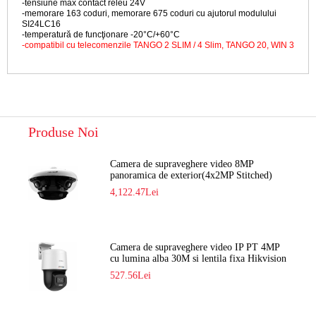
-tensiune max contact releu 24V
-memorare 163 coduri, memorare 675 coduri cu ajutorul modulului
SI24LC16
-temperatură de funcţionare -20°C/+60°C
-compatibil cu telecomenzile TANGO 2 SLIM / 4 Slim, TANGO 20, WIN 3
Produse Noi
Camera de supraveghere video 8MP
panoramica de exterior(4x2MP Stitched)
Navaio NGC-7482PR
4,122.47Lei
Camera de supraveghere video IP PT 4MP
cu lumina alba 30M si lentila fixa Hikvision
DS-2DE2C400SCG-E F1
527.56Lei