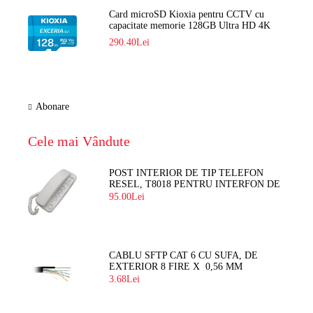
Card microSD Kioxia pentru CCTV cu
capacitate memorie 128GB Ultra HD 4K
LMEX2L128GG2
290.40Lei
Abonare
Cele mai Vândute
POST INTERIOR DE TIP TELEFON
RESEL, T8018 PENTRU INTERFON DE
BLOC
95.00Lei
CABLU SFTP CAT 6 CU SUFA, DE
EXTERIOR 8 FIRE X 0,56 MM
3.68Lei