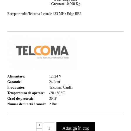
Greutate:
0.000
Kg
Receptor radio Telcoma 2 canale 433 MHz Edge RB2
Alimentare:
12 /24
V
Garantie:
24
Luni
Producator:
Telcoma / Cardin
Temperatura de operare:
-20 +60
°C
Grad de protectie:
30
IP
Numar de functii / canale:
2
Buc
+