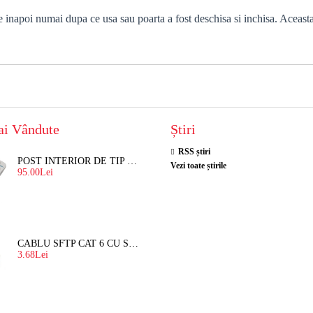
e inapoi numai dupa ce usa sau poarta a fost deschisa si inchisa. Aceasta
ai Vândute
Știri
RSS știri
POST INTERIOR DE TIP TELEFON RESEL, T8018 PENTRU INTERFON DE BLOC
Vezi toate știrile
95.00Lei
CABLU SFTP CAT 6 CU SUFA, DE EXTERIOR 8 FIRE X 0,56 MM
3.68Lei