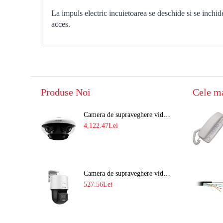
La impuls electric incuietoarea se deschide si se inchid
acces.
Produse Noi
Cele m
Camera de supraveghere video 8MP panoramica de exterior(4x2MP Stitched) Navaio NGC-7482PR
4,122.47Lei
Camera de supraveghere video IP PT 4MP cu lumina alba 30M si lentila fixa Hikvision DS-2DE2C400SCG-E F1
527.56Lei