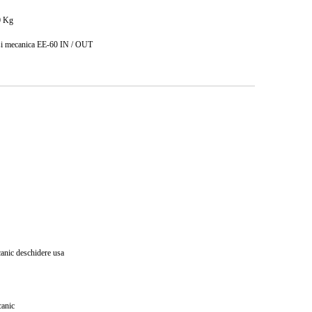
0
Kg
a si mecanica EE-60 IN / OUT
anic deschidere usa
canic