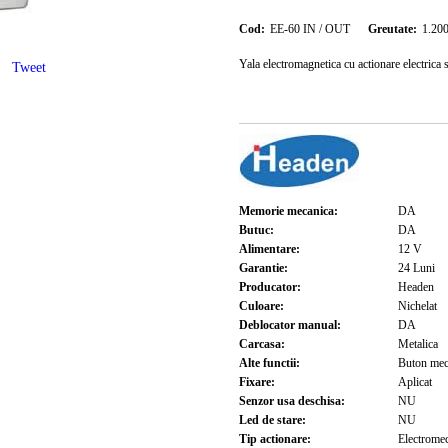
Cod:
EE-60 IN / OUT
Greutate:
1.20
Yala electromagnetica cu actionare electric
Tweet
Memorie mecanica:
DA
Butuc:
DA
Alimentare:
12
V
Garantie:
24
Luni
Producator:
Headen
Culoare:
Nichelat
Deblocator manual:
DA
Carcasa:
Metalica
Alte functii:
Buton mec
Fixare:
Aplicat
Senzor usa deschisa:
NU
Led de stare:
NU
Tip actionare:
Electrome