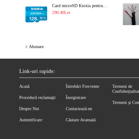
Card microSD Kioxia pentru CCTV cu capacitate memorie 128GB Ultra HD 4K LMEX2L128GG2
290.40Lei
Abonare
Link-uri rapide:
Acasă
Întrebări Frecvente
Termeni de
Confidențialita
Procedură reclamaţii
Înregistrare
Termeni și Con
Despre Noi
Contactează-ne
Autentificare
Căutare Avansată