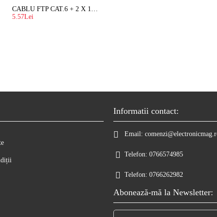
CABLU FTP CAT.6 + 2 X 1.5 MM2 ( LITAT ) CU SUFA
5.57Lei
Informatii contact:
Email:
comenzi@electronicmag.r
te
Telefon:
0766574985
diții
Telefon:
0766262982
Abonează-mă la Newsletter: