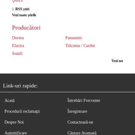
RSS știri
Vezi toate știrile
Producători
Dorma
Panasonic
Electra
Telcoma / Cardin
Somfi
Vezi tot
Link-uri rapide:
Acasă
Întrebări Frecvente
Procedură reclamaţii
Înregistrare
Despre Noi
Contactează-ne
Autentificare
Căutare Avansată