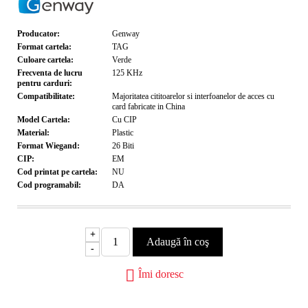
Producator:
Genway
Format cartela:
TAG
Culoare cartela:
Verde
Frecventa de lucru
125 KHz
pentru carduri:
Compatibilitate:
Majoritatea cititoarelor si interfoanelor de acces cu
card fabricate in China
Model Cartela:
Cu CIP
Material:
Plastic
Format Wiegand:
26
Biti
CIP:
EM
Cod printat pe cartela:
NU
Cod programabil:
DA
+
-
Îmi doresc