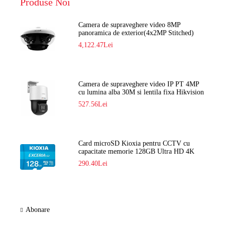
Produse Noi
Camera de supraveghere video 8MP
panoramica de exterior(4x2MP Stitched)
Navaio NGC-7482PR
4,122.47Lei
Camera de supraveghere video IP PT 4MP
cu lumina alba 30M si lentila fixa Hikvision
DS-2DE2C400SCG-E F1
527.56Lei
Card microSD Kioxia pentru CCTV cu
capacitate memorie 128GB Ultra HD 4K
LMEX2L128GG2
290.40Lei
Abonare