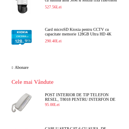
cu lumina alba 30M si lentila fixa Hikvision
DS-2DE2C400SCG-E F1
527.56Lei
Card microSD Kioxia pentru CCTV cu
capacitate memorie 128GB Ultra HD 4K
LMEX2L128GG2
290.40Lei
Abonare
Cele mai Vândute
POST INTERIOR DE TIP TELEFON
RESEL, T8018 PENTRU INTERFON DE
BLOC
95.00Lei
CABLU SFTP CAT 6 CU SUFA, DE