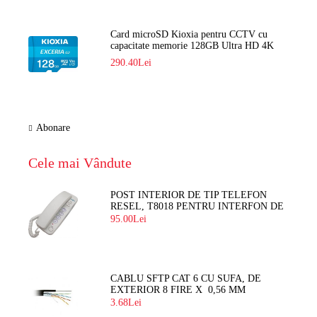
Card microSD Kioxia pentru CCTV cu
capacitate memorie 128GB Ultra HD 4K
LMEX2L128GG2
290.40Lei
Abonare
Cele mai Vândute
POST INTERIOR DE TIP TELEFON
RESEL, T8018 PENTRU INTERFON DE
BLOC
95.00Lei
CABLU SFTP CAT 6 CU SUFA, DE
EXTERIOR 8 FIRE X 0,56 MM
3.68Lei