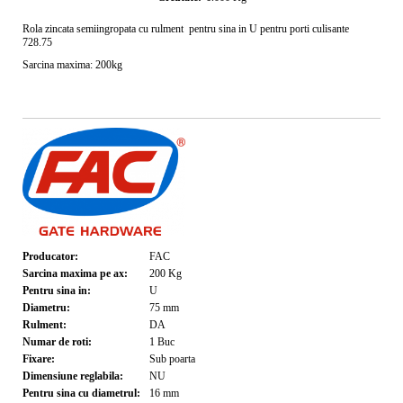
Rola zincata semiingropata cu rulment pentru sina in U pentru porti culisante
728.75
Sarcina maxima: 200kg
Producator:
FAC
Sarcina maxima pe ax:
200
Kg
Pentru sina in:
U
Diametru:
75
mm
Rulment:
DA
Numar de roti:
1
Buc
Fixare:
Sub poarta
Dimensiune reglabila:
NU
Pentru sina cu diametrul:
16
mm