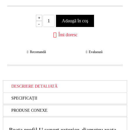
+
-
Îmi doresc
Recomandă
Evaluează
DESCRIERE DETALIATĂ
SPECIFICAȚII
PRODUSE CONEXE
Roata profil U suport exterior, diametru roata