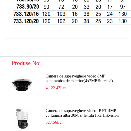
Produse Noi
Camera de supraveghere video 8MP
panoramica de exterior(4x2MP Stitched)
Navaio NGC-7482PR
4,122.47Lei
Camera de supraveghere video IP PT 4MP
cu lumina alba 30M si lentila fixa Hikvision
DS-2DE2C400SCG-E F1
527.56Lei