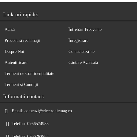
Link-uri rapide:
Acasă
Întrebări Frecvente
Procedură reclamaţii
Înregistrare
Despre Noi
Contactează-ne
Autentificare
Căutare Avansată
Termeni de Confidențialitate
Termeni și Condiții
Informatii contact:
Email:
comenzi@electronicmag.ro
Telefon:
0766574985
Telefon:
0766262982