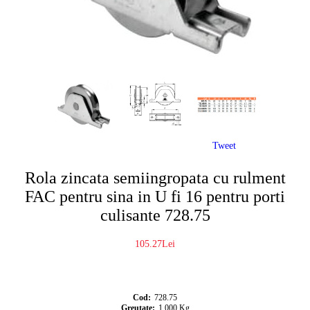
Tweet
Rola zincata semiingropata cu rulment
FAC pentru sina in U fi 16 pentru porti
culisante 728.75
105.27Lei
Cod:
728.75
Greutate:
1.000
Kg