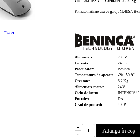
Cod:
JM.4ESA
Greutate:
6.200
Kg
Kit automatizare usa de garaj JM.4ESA Ben
Tweet
Alimentare:
230
V
Garantie:
24
Luni
Producator:
Beninca
Temperatura de operare:
-20 +50
°C
Greutate:
6.2
Kg
Alimentare motor:
24
V
Ciclu de lucru:
INTENSIV
%
Encoder:
DA
Grad de protectie:
40
IP
+
-