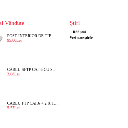
ai Vândute
Știri
RSS știri
POST INTERIOR DE TIP TELEFON RESEL, T8018 PENTRU INTERFON DE BLOC
Vezi toate știrile
95.00Lei
CABLU SFTP CAT 6 CU SUFA, DE EXTERIOR 8 FIRE X 0,56 MM
3.68Lei
CABLU FTP CAT.6 + 2 X 1.5 MM2 ( LITAT ) CU SUFA
5.57Lei