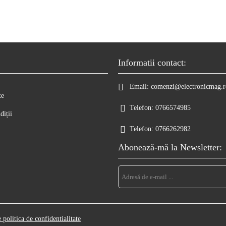
Informatii contact:
Email:
comenzi@electronicmag.r
te
Telefon:
0766574985
diții
Telefon:
0766262982
Abonează-mă la Newsletter:
e politica de confidentialitate