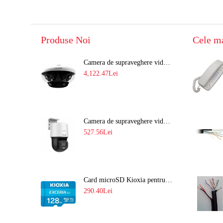
Produse Noi
Cele m
Camera de supraveghere video 8MP panoramica de exterior(4x2MP Stitched) Navaio NGC-7482PR
4,122.47Lei
Camera de supraveghere video IP PT 4MP cu lumina alba 30M si lentila fixa Hikvision DS-2DE2C400SCG-E F1
527.56Lei
Card microSD Kioxia pentru CCTV cu capacitate memorie 128GB Ultra HD 4K LMEX2L128GG2
290.40Lei