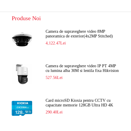
Produse Noi
Camera de supraveghere video 8MP
panoramica de exterior(4x2MP Stitched)
Navaio NGC-7482PR
4,122.47Lei
Camera de supraveghere video IP PT 4MP
cu lumina alba 30M si lentila fixa Hikvision
DS-2DE2C400SCG-E F1
527.56Lei
Card microSD Kioxia pentru CCTV cu
capacitate memorie 128GB Ultra HD 4K
LMEX2L128GG2
290.40Lei