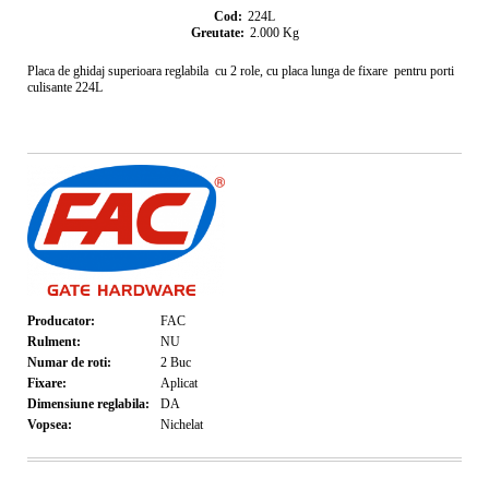
Cod:
224L
Greutate:
2.000
Kg
Placa de ghidaj superioara reglabila cu 2 role, cu placa lunga de fixare pentru porti
culisante 224L
Producator:
FAC
Rulment:
NU
Numar de roti:
2
Buc
Fixare:
Aplicat
Dimensiune reglabila:
DA
Vopsea:
Nichelat