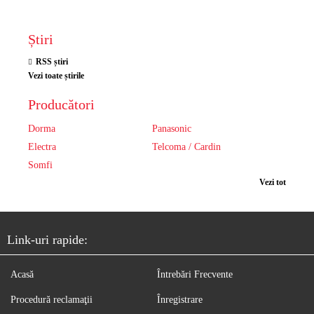
Știri
RSS știri
Vezi toate știrile
Producători
Dorma
Panasonic
Electra
Telcoma / Cardin
Somfi
Vezi tot
Link-uri rapide:
Acasă
Întrebări Frecvente
Procedură reclamaţii
Înregistrare