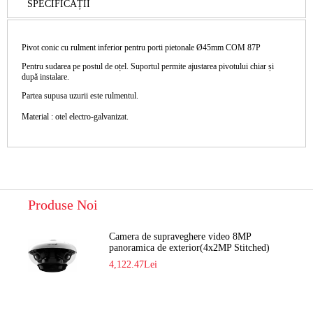
SPECIFICAȚII
Pivot conic cu rulment inferior pentru porti pietonale Ø45mm COM 87P
Pentru sudarea pe postul de oțel. Suportul permite ajustarea pivotului chiar și
după instalare.
Partea supusa uzurii este rulmentul.
Material : otel electro-galvanizat.
Produse Noi
Camera de supraveghere video 8MP
panoramica de exterior(4x2MP Stitched)
Navaio NGC-7482PR
4,122.47Lei