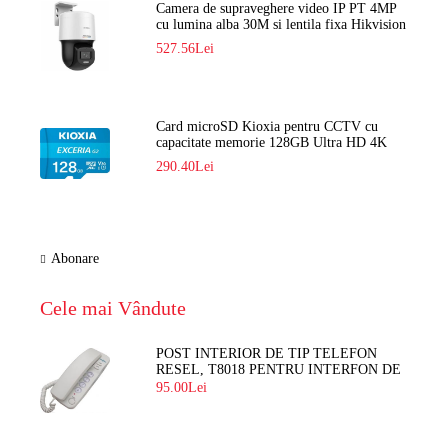
Camera de supraveghere video IP PT 4MP
cu lumina alba 30M si lentila fixa Hikvision
DS-2DE2C400SCG-E F1
527.56Lei
Card microSD Kioxia pentru CCTV cu
capacitate memorie 128GB Ultra HD 4K
LMEX2L128GG2
290.40Lei
Abonare
Cele mai Vândute
POST INTERIOR DE TIP TELEFON
RESEL, T8018 PENTRU INTERFON DE
BLOC
95.00Lei