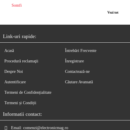
Somfi
Vezi tot
Link-uri rapide:
Acasă
Întrebări Frecvente
Procedură reclamaţii
Înregistrare
Despre Noi
Contactează-ne
Autentificare
Căutare Avansată
Termeni de Confidențialitate
Termeni și Condiții
Informatii contact:
Email:
comenzi@electronicmag.ro