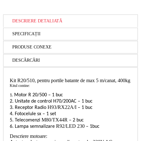
DESCRIERE DETALIATĂ
SPECIFICAȚII
PRODUSE CONEXE
DESCĂRCĂRI
Kit R20/510
, pentru portile
batante de max 5 m/canat, 400
kg
Kitul contine:
Motor R 20/500 – 1 buc
1.
2. Unitate de control H70/200AC – 1 buc
H93/RX22A/I
3. Receptor Radio
– 1 buc
4. Fotocelule sx – 1 set
M80/TX44R
5. Telecomenzi
– 2 buc
R92/LED 230
6. Lampa semnalizare
– 1buc
Descriere motoare: