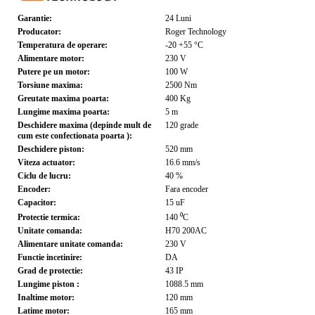
Garantie:
24
Luni
Producator:
Roger Technology
Temperatura de operare:
-20 +55
°C
Alimentare motor:
230
V
Putere pe un motor:
100
W
Torsiune maxima:
2500
Nm
Greutate maxima poarta:
400
Kg
Lungime maxima poarta:
5
m
Deschidere maxima (depinde mult de
120
grade
cum este confectionata poarta ):
Deschidere piston:
520
mm
Viteza actuator:
16.6
mm/s
Ciclu de lucru:
40
%
Encoder:
Fara encoder
Capacitor:
15
uF
Protectie termica:
140
⁰C
Unitate comanda:
H70 200AC
Alimentare unitate comanda:
230
V
Functie incetinire:
DA
Grad de protectie:
43
IP
Lungime piston :
1088.5
mm
Inaltime motor:
120
mm
Latime motor:
165
mm