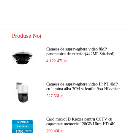
Produse Noi
Camera de supraveghere video 8MP
panoramica de exterior(4x2MP Stitched)
Navaio NGC-7482PR
4,122.47Lei
Camera de supraveghere video IP PT 4MP
cu lumina alba 30M si lentila fixa Hikvision
DS-2DE2C400SCG-E F1
527.56Lei
Card microSD Kioxia pentru CCTV cu
capacitate memorie 128GB Ultra HD 4K
LMEX2L128GG2
290.40Lei