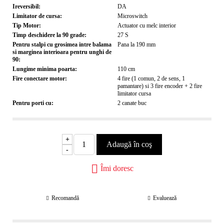
Ireversibil:
DA
Limitator de cursa:
Microswitch
Tip Motor:
Actuator cu melc interior
Timp deschidere la 90 grade:
27
S
Pentru stalpi cu grosimea intre balama
Pana la 190
mm
si marginea interioara pentru unghi de
90:
Lungime minima poarta:
110
cm
Fire conectare motor:
4 fire (1 comun, 2 de sens, 1
pamantare) si 3 fire encoder + 2 fire
limitator cursa
Pentru porti cu:
2 canate
buc
+
-
Îmi doresc
Recomandă
Evaluează