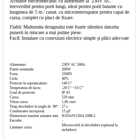
Actuator electromecanic cu alimentare la 230V AC
irreversibil pentru porti lungi, ideal pentru porti batante cu
lungimea de 5 m / canat. cu microintrerupator pentru capat de
cursa, complet cu placi de fixare.
Fiabil:
Multumita designului este foarte silentios datorita
punerii in miscare a mai putine piese.
Facil:
Instalare cu conexiuni electrice simple și plăci adecvate
Alimentare:
230V AC 50Hz
Putere nominala:
200W
Forta:
2500N
Ciclu:
40%
Protectie la supraincalzire:
140 C°
Temperatura de lucru:
-20 C° +55 C°
Grad de protectie:
IP 43
Cursa:
520 mm
Viteza cursa:
1,66 cm/s
Timp deschidere la unghi de 90°:
27 s
Condensator incorporat:
15 µF
Dimensioni maxime actuator mm:
H165xW120xL1088,5
Encoder:
-
Microswitch la deschidere (optional la
Limitator cursa:
inchidere)