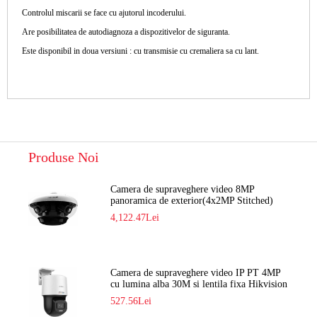
Controlul miscarii se face cu ajutorul incoderului.
Are posibilitatea de autodiagnoza a dispozitivelor de siguranta.
Este disponibil in doua versiuni : cu transmisie cu cremaliera sa cu lant.
Produse Noi
Camera de supraveghere video 8MP
panoramica de exterior(4x2MP Stitched)
Navaio NGC-7482PR
4,122.47Lei
Camera de supraveghere video IP PT 4MP
cu lumina alba 30M si lentila fixa Hikvision
DS-2DE2C400SCG-E F1
527.56Lei