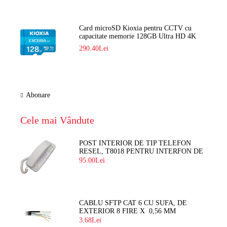
Card microSD Kioxia pentru CCTV cu
capacitate memorie 128GB Ultra HD 4K
LMEX2L128GG2
290.40Lei
Abonare
Cele mai Vândute
POST INTERIOR DE TIP TELEFON
RESEL, T8018 PENTRU INTERFON DE
BLOC
95.00Lei
CABLU SFTP CAT 6 CU SUFA, DE
EXTERIOR 8 FIRE X 0,56 MM
3.68Lei