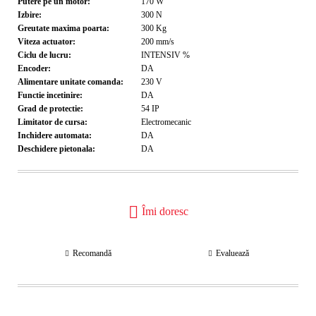
Putere pe un motor:
170
W
Izbire:
300
N
Greutate maxima poarta:
300
Kg
Viteza actuator:
200
mm/s
Ciclu de lucru:
INTENSIV
%
Encoder:
DA
Alimentare unitate comanda:
230
V
Functie incetinire:
DA
Grad de protectie:
54
IP
Limitator de cursa:
Electromecanic
Inchidere automata:
DA
Deschidere pietonala:
DA
Îmi doresc
Recomandă
Evaluează