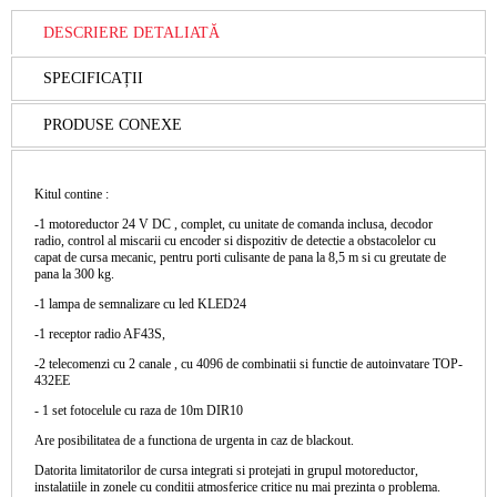
DESCRIERE DETALIATĂ
SPECIFICAȚII
PRODUSE CONEXE
Kitul contine :
-1 motoreductor 24 V DC , complet, cu unitate de comanda inclusa, decodor
radio, control al miscarii cu encoder si dispozitiv de detectie a obstacolelor cu
capat de cursa mecanic, pentru porti culisante de pana la 8,5 m si cu greutate de
pana la 300 kg.
-1 lampa de semnalizare cu led KLED24
-1 receptor radio AF43S,
-2 telecomenzi cu 2 canale , cu 4096 de combinatii si functie de autoinvatare TOP-
432EE
- 1 set fotocelule cu raza de 10m DIR10
Are posibilitatea de a functiona de urgenta in caz de blackout.
Datorita limitatorilor de cursa integrati si protejati in grupul motoreductor,
instalatiile in zonele cu conditii atmosferice critice nu mai prezinta o problema.