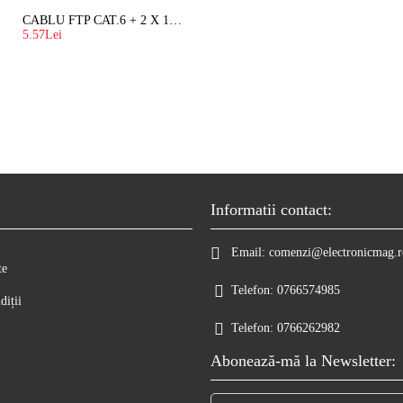
CABLU FTP CAT.6 + 2 X 1.5 MM2 ( LITAT ) CU SUFA
5.57Lei
Informatii contact:
Email:
comenzi@electronicmag.r
te
Telefon:
0766574985
diții
Telefon:
0766262982
Abonează-mă la Newsletter: