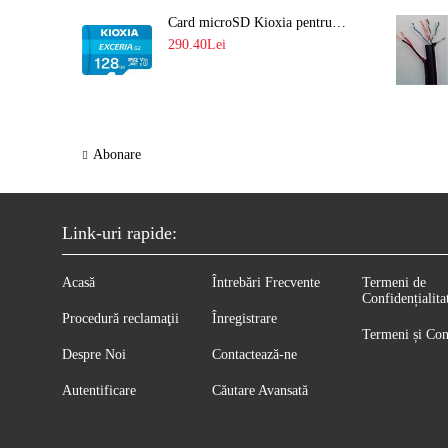
Card microSD Kioxia pentru CCTV cu capacitate memorie 128GB Ultra HD 4K LMEX2L128GG2
290.40Lei
Abonare
Link-uri rapide:
Acasă
Întrebări Frecvente
Termeni de
Confidențialita
Procedură reclamaţii
Înregistrare
Termeni și Con
Despre Noi
Contactează-ne
Autentificare
Căutare Avansată