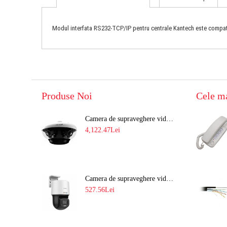
Modul interfata RS232-TCP/IP pentru centrale Kantech este compat
Produse Noi
Cele m
Camera de supraveghere video 8MP panoramica de exterior(4x2MP Stitched) Navaio NGC-7482PR
4,122.47Lei
Camera de supraveghere video IP PT 4MP cu lumina alba 30M si lentila fixa Hikvision DS-2DE2C400SCG-E F1
527.56Lei