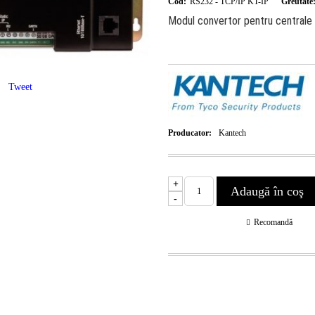
Cod:
RS232 - TCP/IP KT-IP
Greutate
Modul convertor pentru central
Tweet
Producator:
Kantech
+
-
Recomandă