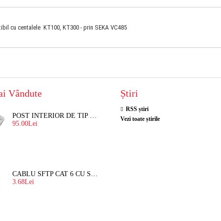
ibil cu centalele KT100, KT300 - prin SEKA VC485
ai Vândute
Știri
RSS știri
POST INTERIOR DE TIP TELEFON RESEL, T8018 PENTRU INTERFON DE BLOC
Vezi toate știrile
95.00Lei
CABLU SFTP CAT 6 CU SUFA, DE EXTERIOR 8 FIRE X 0,56 MM
3.68Lei