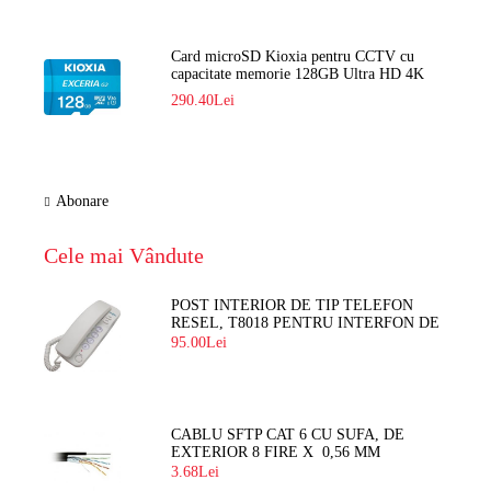
Card microSD Kioxia pentru CCTV cu
capacitate memorie 128GB Ultra HD 4K
LMEX2L128GG2
290.40Lei
Abonare
Cele mai Vândute
POST INTERIOR DE TIP TELEFON
RESEL, T8018 PENTRU INTERFON DE
BLOC
95.00Lei
CABLU SFTP CAT 6 CU SUFA, DE
EXTERIOR 8 FIRE X 0,56 MM
3.68Lei