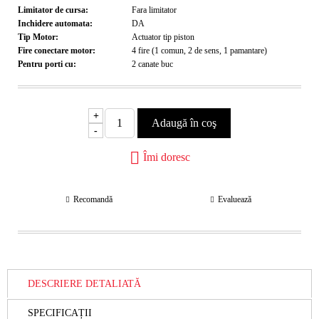
Limitator de cursa:
Fara limitator
Inchidere automata:
DA
Tip Motor:
Actuator tip piston
Fire conectare motor:
4 fire (1 comun, 2 de sens, 1 pamantare)
Pentru porti cu:
2 canate
buc
+
-
Îmi doresc
Recomandă
Evaluează
DESCRIERE DETALIATĂ
SPECIFICAȚII