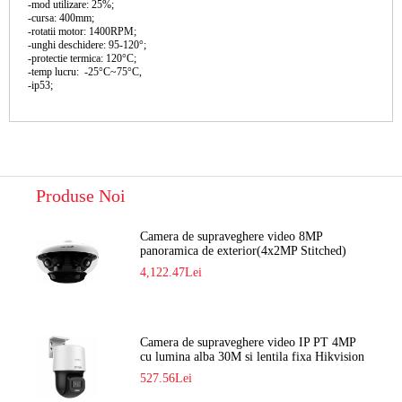
-mod utilizare: 25%;
-cursa: 400mm;
-rotatii motor: 1400RPM;
-unghi deschidere: 95-120°;
-protectie termica: 120°C;
-temp lucru: -25°C~75°C,
-ip53;
Produse Noi
Camera de supraveghere video 8MP
panoramica de exterior(4x2MP Stitched)
Navaio NGC-7482PR
4,122.47Lei
Camera de supraveghere video IP PT 4MP
cu lumina alba 30M si lentila fixa Hikvision
DS-2DE2C400SCG-E F1
527.56Lei