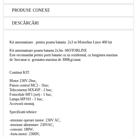
PRODUSE CONEXE
DESCĂRCĂRI
Kit automatizare pentru poarta batanta 2x3 m Motorline Lince 400 kit
Kit automatizare poarta batanta 2x3m -MOTORLINE
Este recomandat pentru porti batante cu uz rezidential, cu lungimea maxima
de 3m/canat si greutatea maxima de 300Kg/canat.
Continut KIT
:
Motor 230V-2buc,
Panou control MC2 - 1buc;
Telecomenzi MX4SP - 2 buc;
Fotocelule MF1 (set) - 1 buc;
Lampa MP101 - 1 buc;
Accesorii montaj.
Specificatii tehnice:
-tensiune operare motor: 230V AC;
-tensiune alimentare: 230VAC;
-consum: 180W;
-forta motor: 2300N;