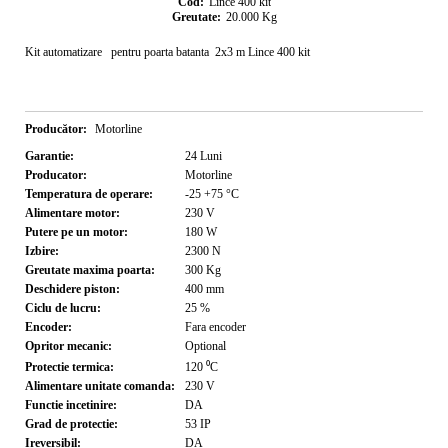
Cod:
Lince 400 kit
Greutate:
20.000
Kg
Kit automatizare pentru poarta batanta 2x3 m Lince 400 kit
Producător:
Motorline
Garantie:
24
Luni
Producator:
Motorline
Temperatura de operare:
-25 +75
°C
Alimentare motor:
230
V
Putere pe un motor:
180
W
Izbire:
2300
N
Greutate maxima poarta:
300
Kg
Deschidere piston:
400
mm
Ciclu de lucru:
25
%
Encoder:
Fara encoder
Opritor mecanic:
Optional
Protectie termica:
120
⁰C
Alimentare unitate comanda:
230
V
Functie incetinire:
DA
Grad de protectie:
53
IP
Ireversibil:
DA