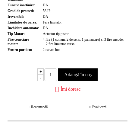
Functie incetinire:
DA
Grad de protectie:
53
IP
Ireversibil:
DA
Limitator de cursa:
Fara limitator
Inchidere automata:
DA
Tip Motor:
Actuator tip piston
Fire conectare
4 fire (1 comun, 2 de sens, 1 pamantare) si 3 fire encoder
motor:
+ 2 fire limitator cursa
Pentru porti cu:
2 canate
buc
+
-
Îmi doresc
Recomandă
Evaluează