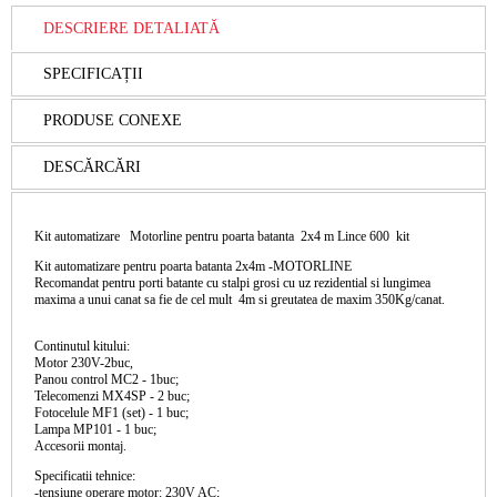
DESCRIERE DETALIATĂ
SPECIFICAȚII
PRODUSE CONEXE
DESCĂRCĂRI
Kit automatizare Motorline pentru poarta batanta 2x4 m Lince 600 kit
Kit automatizare pentru poarta batanta 2x4m -MOTORLINE
Recomandat pentru porti batante cu stalpi grosi cu uz rezidential si lungimea
maxima a unui canat sa fie de cel mult 4m si greutatea de maxim 350Kg/canat.
Continutul kitului:
Motor 230V-2buc,
Panou control MC2 - 1buc;
Telecomenzi MX4SP - 2 buc;
Fotocelule MF1 (set) - 1 buc;
Lampa MP101 - 1 buc;
Accesorii montaj.
Specificatii tehnice:
-tensiune operare motor: 230V AC;