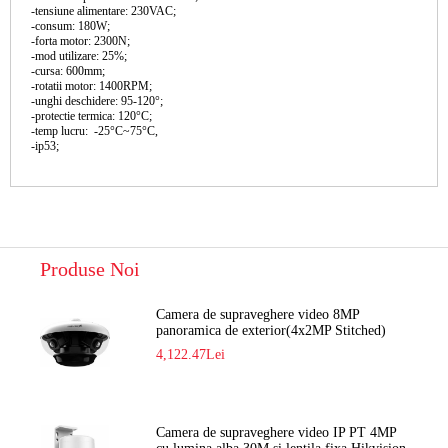
-tensiune alimentare: 230VAC;
-consum: 180W;
-forta motor: 2300N;
-mod utilizare: 25%;
-cursa: 600mm;
-rotatii motor: 1400RPM;
-unghi deschidere: 95-120°;
-protectie termica: 120°C;
-temp lucru: -25°C~75°C,
-ip53;
Produse Noi
Camera de supraveghere video 8MP
panoramica de exterior(4x2MP Stitched)
Navaio NGC-7482PR
4,122.47Lei
Camera de supraveghere video IP PT 4MP