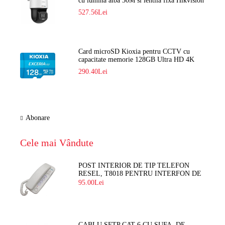
cu lumina alba 30M si lentila fixa Hikvision
DS-2DE2C400SCG-E F1
527.56Lei
Card microSD Kioxia pentru CCTV cu
capacitate memorie 128GB Ultra HD 4K
LMEX2L128GG2
290.40Lei
Abonare
Cele mai Vândute
POST INTERIOR DE TIP TELEFON
RESEL, T8018 PENTRU INTERFON DE
BLOC
95.00Lei
CABLU SFTP CAT 6 CU SUFA, DE