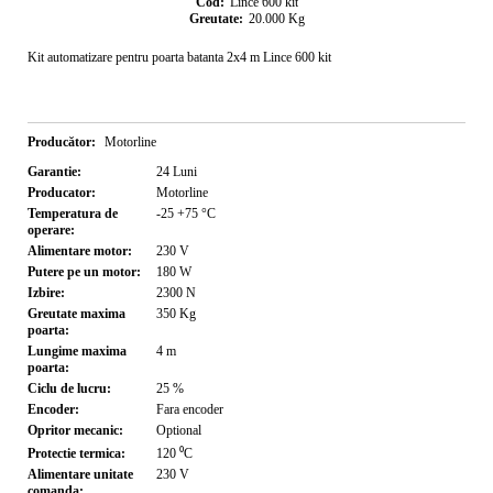
Cod:
Lince 600 kit
Greutate:
20.000
Kg
Kit automatizare pentru poarta batanta 2x4 m Lince 600 kit
Producător:
Motorline
Garantie:
24
Luni
Producator:
Motorline
Temperatura de
-25 +75
°C
operare:
Alimentare motor:
230
V
Putere pe un motor:
180
W
Izbire:
2300
N
Greutate maxima
350
Kg
poarta:
Lungime maxima
4
m
poarta:
Ciclu de lucru:
25
%
Encoder:
Fara encoder
Opritor mecanic:
Optional
Protectie termica:
120
⁰C
Alimentare unitate
230
V
comanda: