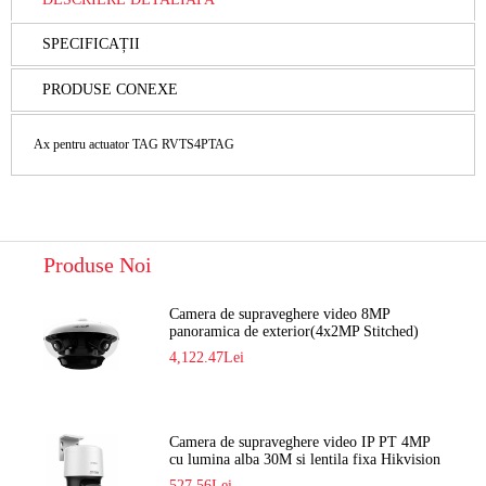
SPECIFICAȚII
PRODUSE CONEXE
Ax pentru actuator TAG RVTS4PTAG
Produse Noi
Camera de supraveghere video 8MP
panoramica de exterior(4x2MP Stitched)
Navaio NGC-7482PR
4,122.47Lei
Camera de supraveghere video IP PT 4MP
cu lumina alba 30M si lentila fixa Hikvision
DS-2DE2C400SCG-E F1
527.56Lei