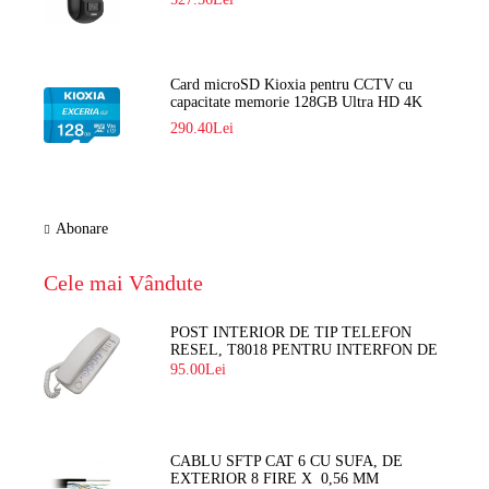
Card microSD Kioxia pentru CCTV cu
capacitate memorie 128GB Ultra HD 4K
LMEX2L128GG2
290.40Lei
Abonare
Cele mai Vândute
POST INTERIOR DE TIP TELEFON
RESEL, T8018 PENTRU INTERFON DE
BLOC
95.00Lei
CABLU SFTP CAT 6 CU SUFA, DE
EXTERIOR 8 FIRE X 0,56 MM