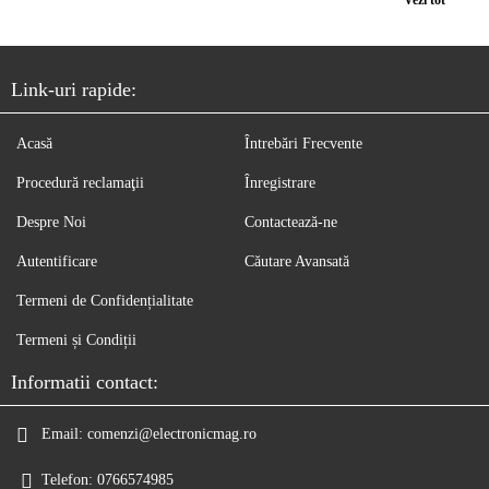
Vezi tot
Link-uri rapide:
Acasă
Întrebări Frecvente
Procedură reclamaţii
Înregistrare
Despre Noi
Contactează-ne
Autentificare
Căutare Avansată
Termeni de Confidențialitate
Termeni și Condiții
Informatii contact:
Email:
comenzi@electronicmag.ro
Telefon:
0766574985