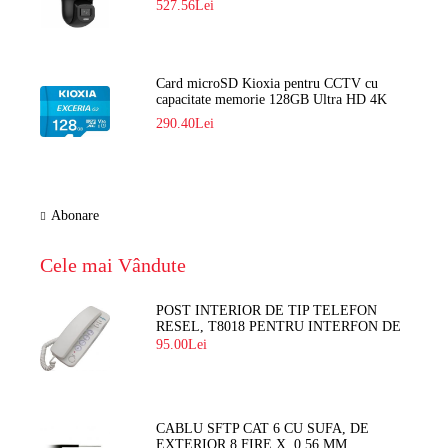
527.56Lei
Card microSD Kioxia pentru CCTV cu
capacitate memorie 128GB Ultra HD 4K
LMEX2L128GG2
290.40Lei
Abonare
Cele mai Vândute
POST INTERIOR DE TIP TELEFON
RESEL, T8018 PENTRU INTERFON DE
BLOC
95.00Lei
CABLU SFTP CAT 6 CU SUFA, DE
EXTERIOR 8 FIRE X 0,56 MM