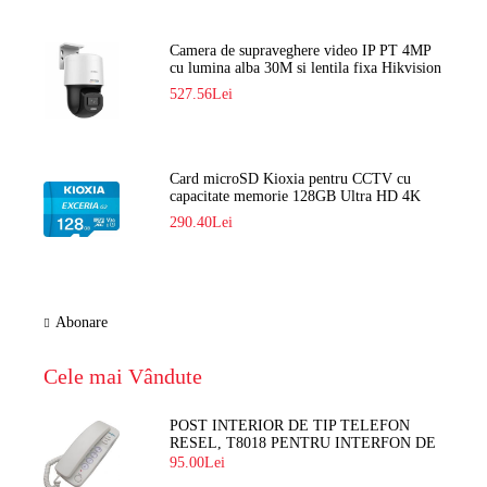
Camera de supraveghere video IP PT 4MP
cu lumina alba 30M si lentila fixa Hikvision
DS-2DE2C400SCG-E F1
527.56Lei
Card microSD Kioxia pentru CCTV cu
capacitate memorie 128GB Ultra HD 4K
LMEX2L128GG2
290.40Lei
Abonare
Cele mai Vândute
POST INTERIOR DE TIP TELEFON
RESEL, T8018 PENTRU INTERFON DE
BLOC
95.00Lei