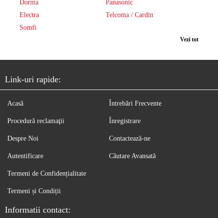
Dorma
Panasonic
Electra
Telcoma / Cardin
Somfi
Vezi tot
Link-uri rapide:
Acasă
Întrebări Frecvente
Procedură reclamaţii
Înregistrare
Despre Noi
Contactează-ne
Autentificare
Căutare Avansată
Termeni de Confidențialitate
Termeni și Condiții
Informatii contact: