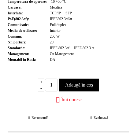
Temperatura de operare:
-10 +55
°C
Carcasa:
Metalica
Interfata:
TCP/IP
SFP
PoE(802.3af):
IEEE802.3af/at
Comunicatie:
Full duplex
Mediu de utilizare:
Interior
Consum:
250
W
Nr. porturi:
20
Standarde:
IEEE 802.3af
IEEE 802.3 at
Management:
Cu Management
Montabil in Rack:
DA
+
-
Îmi doresc
Recomandă
Evaluează