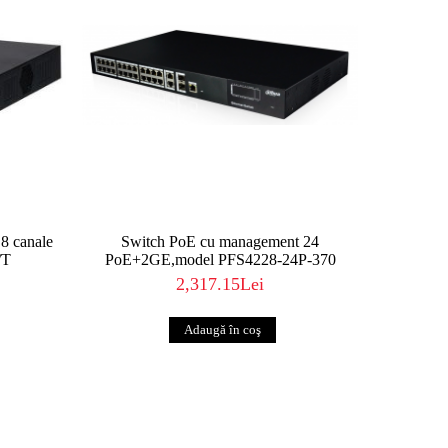
8 canale
Switch PoE cu management 24
/T
PoE+2GE,model PFS4228-24P-370
2,317.15Lei