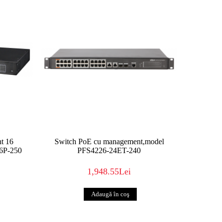
t 16
Switch PoE cu management,model
6P-250
PFS4226-24ET-240
1,948.55Lei