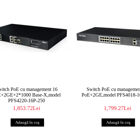
witch PoE cu management 16
Switch PoE cu managemen
E+2GE+2*1000 Base-X,model
PoE+2GE,model PFS4018-1
PFS4220-16P-250
1,853.72Lei
1,799.27Lei