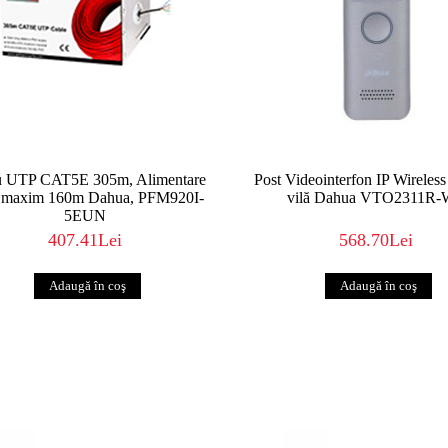
u UTP CAT5E 305m, Alimentare
Post Videointerfon IP Wireless
 maxim 160m Dahua, PFM920I-
vilă Dahua VTO2311R
5EUN
407.41Lei
568.70Lei