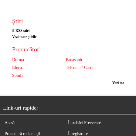
Știri
RSS știri
Vezi toate știrile
Producători
Dorma
Panasonic
Electra
Telcoma / Cardin
Somfi
Vezi tot
Link-uri rapide:
Acasă
Întrebări Frecvente
Procedură reclamaţii
Înregistrare