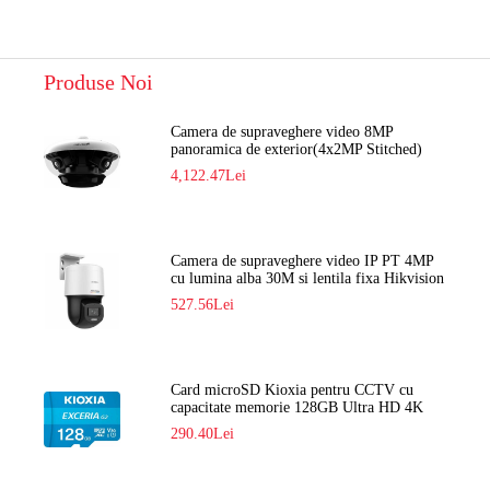
Produse Noi
Camera de supraveghere video 8MP
panoramica de exterior(4x2MP Stitched)
Navaio NGC-7482PR
4,122.47Lei
Camera de supraveghere video IP PT 4MP
cu lumina alba 30M si lentila fixa Hikvision
DS-2DE2C400SCG-E F1
527.56Lei
Card microSD Kioxia pentru CCTV cu
capacitate memorie 128GB Ultra HD 4K
LMEX2L128GG2
290.40Lei