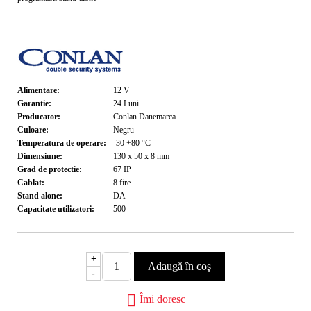
Alimentare:
12
V
Garantie:
24
Luni
Producator:
Conlan Danemarca
Culoare:
Negru
Temperatura de operare:
-30 +80
°C
Dimensiune:
130 x 50 x 8
mm
Grad de protectie:
67
IP
Cablat:
8 fire
Stand alone:
DA
Capacitate utilizatori:
500
+
-
Îmi doresc