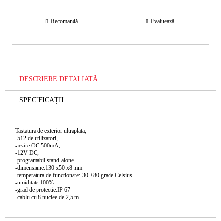
Recomandă
Evaluează
DESCRIERE DETALIATĂ
SPECIFICAȚII
Tastatura de exterior ultraplata,
-512 de utilizatori,
-iesire OC 500mA,
-12V DC,
-programabil stand-alone
-dimensiune:130 x50 x8 mm
-temperatura de functionare:-30 +80 grade Celsius
-umiditate:100%
-grad de protectie:IP 67
-cablu cu 8 nuclee de 2,5 m