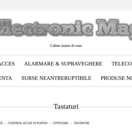
Calitate inainte de toate
ACCES
ALARMARE & SUPRAVEGHERE
TELECO
ENTA
SURSE NEANTRERUPTIBILE
PRODUSE N
Tastaturi
NĂ
CONTROL ACCES SI PONTAJ
CITITOARE
TASTATURI