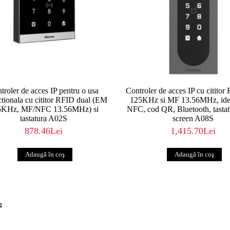
troler de acces IP pentru o usa
Controler de acces IP cu citit
ctionala cu cititor RFID dual (EM
125KHz si MF 13.56MHz, iden
5KHz, MF/NFC 13.56MHz) si
NFC, cod QR, Bluetooth, tastat
tastatura A02S
screen A08S
878.46Lei
1,415.70Lei
4