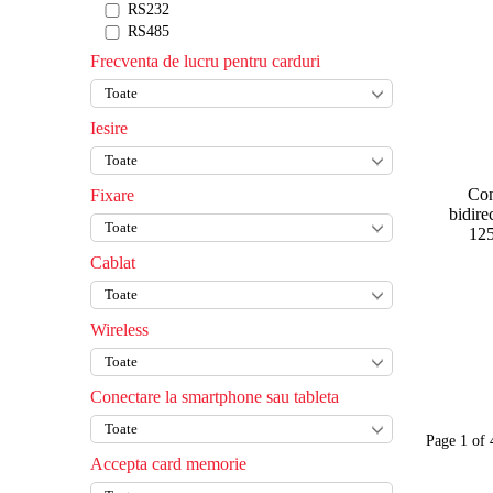
RS232
RS485
Frecventa de lucru pentru carduri
Iesire
Con
Fixare
bidire
12
Cablat
Wireless
Conectare la smartphone sau tableta
Page 1 of 
Accepta card memorie