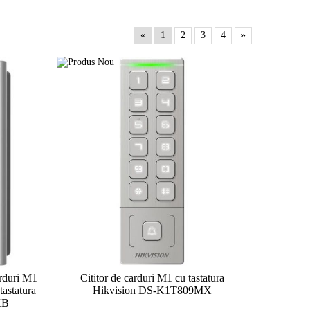
«
1
2
3
4
»
arduri M1
Cititor de carduri M1 cu tastatura
tastatura
Hikvision DS-K1T809MX
KB