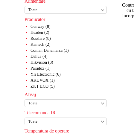
Alimentare
Contro
Accesorii diverse
cu t
incor
Transformatoare
Producator
Softuri alarme
Genway (8)
Headen (2)
Rosslare (8)
Kantech (2)
Conlan Danemarca (3)
Dahua (4)
Hikvision (3)
Paradox (1)
Yli Electronic (6)
AKUVOX (1)
ZKT ECO (5)
Afisaj
Telecomanda IR
Temperatura de operare