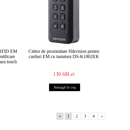
or RFID EM
Cititor de proximitate Hikvision pentru
tificare
carduri EM cu tastatura DS-K1802EK
ura touch
130.68Lei
«
1
2
3
4
»