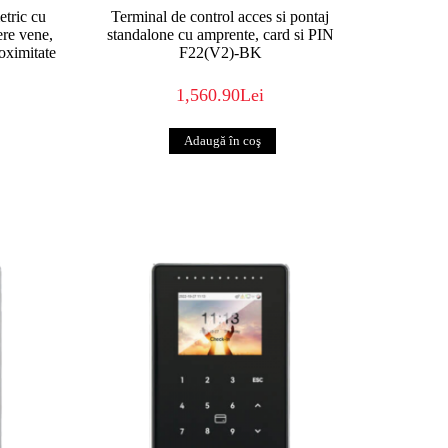
etric cu
Terminal de control acces si pontaj
ere vene,
standalone cu amprente, card si PIN
roximitate
F22(V2)-BK
1,560.90Lei