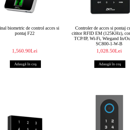
nal biometric de control acces si
Controler de acces si pontaj c
pontaj F22
cititor RFID EM (125KHz), co
TCP/IP, Wi-Fi, Wiegand In/O
SC800-1-W-B
1,560.90Lei
1,028.50Lei