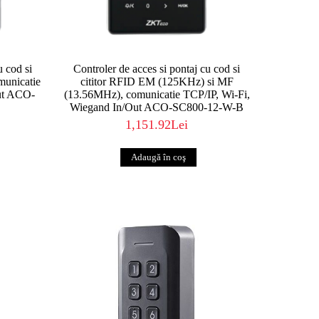
u cod si
Controler de acces si pontaj cu cod si
municatie
cititor RFID EM (125KHz) si MF
ut ACO-
(13.56MHz), comunicatie TCP/IP, Wi-Fi,
Wiegand In/Out ACO-SC800-12-W-B
1,151.92Lei