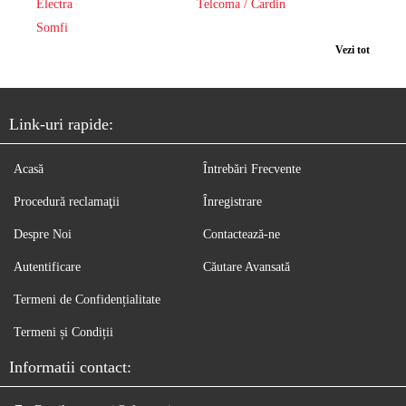
Electra
Telcoma / Cardin
Somfi
Vezi tot
Link-uri rapide:
Acasă
Întrebări Frecvente
Procedură reclamaţii
Înregistrare
Despre Noi
Contactează-ne
Autentificare
Căutare Avansată
Termeni de Confidențialitate
Termeni și Condiții
Informatii contact: