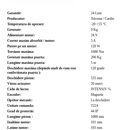
Garantie:
24
Luni
Producator:
Telcoma / Cardin
Temperatura de operare:
-20 +55
°C
Greutate:
9
Kg
Alimentare motor:
24
V
Curent maxim absorbit / motor:
5
A
Putere pe un motor:
120
W
Torsiune maxima:
1600
Nm
Greutate maxima poarta:
200
Kg
Lungime maxima poarta:
5
m
Deschidere maxima (depinde mult de cum este
120
grade
confectionata poarta ):
Deschidere piston:
535
mm
Viteza actuator:
20
mm/s
Ciclu de lucru:
INTENSIV
%
Encoder:
Magnetic
Opritor mecanic:
La deschidere
Unitate comanda:
T224
Grad de protectie:
44
IP
Lungime piston :
1000
mm
Inaltime motor:
101
mm
Latime motor:
105
mm