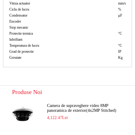
Viteza actuator
mm/s
Ciclu de lucru
%
Condensator
µF
Encoder
Stop mecanic
Protectie termica
°C
lubrifiant
Temperatura de lucru
°C
Grad de protectie
IP
Greutate
Kg
Produse Noi
Camera de supraveghere video 8MP
panoramica de exterior(4x2MP Stitched)
Navaio NGC-7482PR
4,122.47Lei