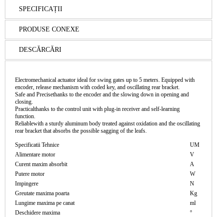
SPECIFICAȚII
PRODUSE CONEXE
DESCĂRCĂRI
Electromechanical actuator ideal for swing gates up to 5 meters. Equipped with
encoder, release mechanism with coded key, and oscillating rear bracket.
Safe and Precisethanks to the encoder and the slowing down in opening and
closing.
Practicalthanks to the control unit with plug-in receiver and self-learning
function.
Reliablewith a sturdy aluminum body treated against oxidation and the oscillating
rear bracket that absorbs the possible sagging of the leafs.
Specificatii Tehnice
UM
Alimentare motor
V
Curent maxim absorbit
A
Putere motor
W
Impingere
N
Greutate maxima poarta
Kg
Lungime maxima pe canat
ml
Deschidere maxima
°