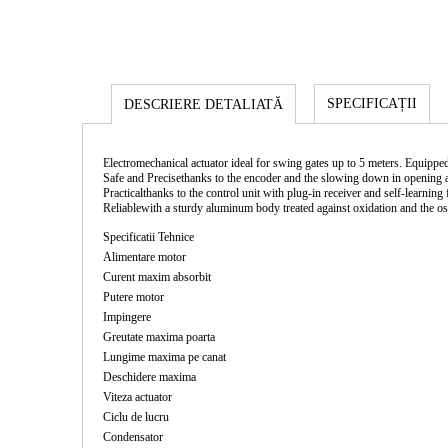
SPECIFICAȚII
DESCRIERE DETALIATĂ
Electromechanical actuator ideal for swing gates up to 5 meters. Equippe
Safe and Precisethanks to the encoder and the slowing down in opening 
Practicalthanks to the control unit with plug-in receiver and self-learning
Reliablewith a sturdy aluminum body treated against oxidation and the osci
Specificatii Tehnice
Alimentare motor
Curent maxim absorbit
Putere motor
Impingere
Greutate maxima poarta
Lungime maxima pe canat
Deschidere maxima
Viteza actuator
Ciclu de lucru
Condensator