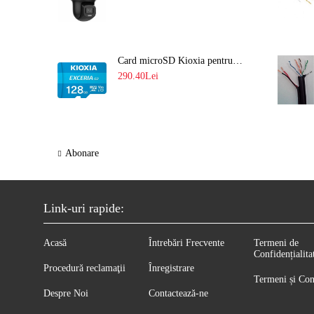
Card microSD Kioxia pentru CCTV cu capacitate memorie 128GB Ultra HD 4K LMEX2L128GG2
290.40Lei
Abonare
Link-uri rapide:
Acasă
Întrebări Frecvente
Termeni de
Confidențialita
Procedură reclamaţii
Înregistrare
Termeni și Con
Despre Noi
Contactează-ne