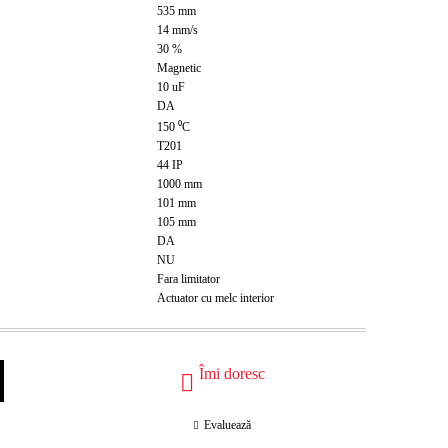
535
mm
14
mm/s
30
%
Magnetic
10
uF
DA
150
⁰C
T201
44
IP
1000
mm
101
mm
105
mm
DA
NU
Fara limitator
Actuator cu melc interior
Îmi doresc
Evaluează