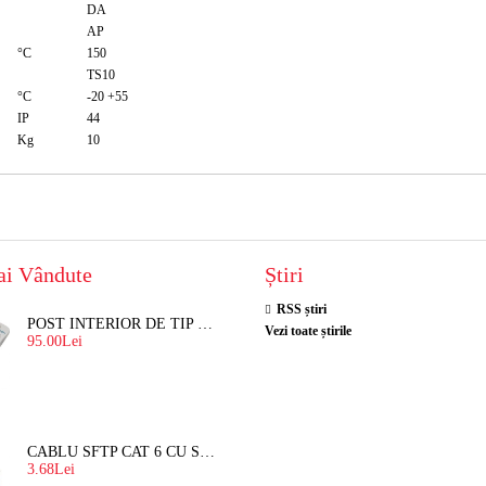
DA
AP
°C
150
TS10
°C
-20 +55
IP
44
Kg
10
ai Vândute
Știri
RSS știri
POST INTERIOR DE TIP TELEFON RESEL, T8018 PENTRU INTERFON DE BLOC
Vezi toate știrile
95.00Lei
CABLU SFTP CAT 6 CU SUFA, DE EXTERIOR 8 FIRE X 0,56 MM
3.68Lei