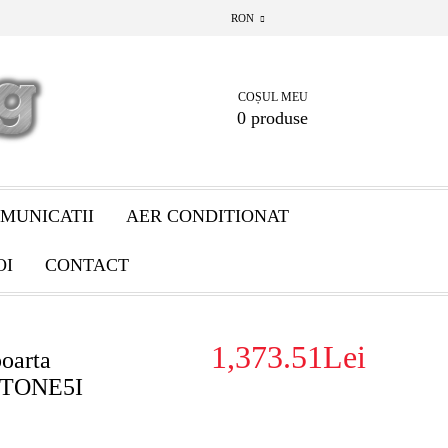
RON
COȘUL MEU
0 produse
MUNICATII
AER CONDITIONAT
OI
CONTACT
1,373.51Lei
poarta
 STONE5I