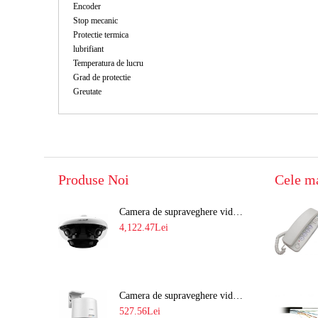
Encoder
Stop mecanic
Protectie termica
lubrifiant
Temperatura de lucru
Grad de protectie
Greutate
Produse Noi
Cele m
Camera de supraveghere video 8MP panoramica de exterior(4x2MP Stitched) Navaio NGC-7482PR
4,122.47Lei
Camera de supraveghere video IP PT 4MP cu lumina alba 30M si lentila fixa Hikvision DS-2DE2C400SCG-E F1
527.56Lei