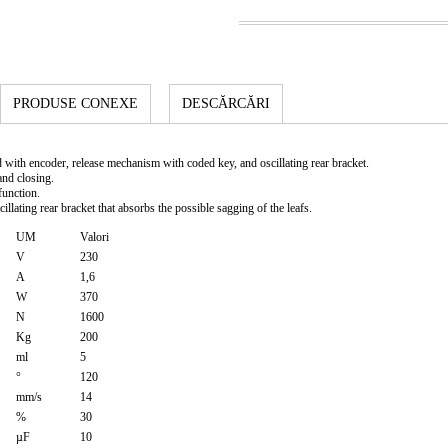
PRODUSE CONEXE
DESCĂRCĂRI
d with encoder, release mechanism with coded key, and oscillating rear bracket.
and closing.
 function.
llating rear bracket that absorbs the possible sagging of the leafs.
UM
Valori
V
230
A
1,6
W
370
N
1600
Kg
200
ml
5
°
120
mm/s
14
%
30
µF
10