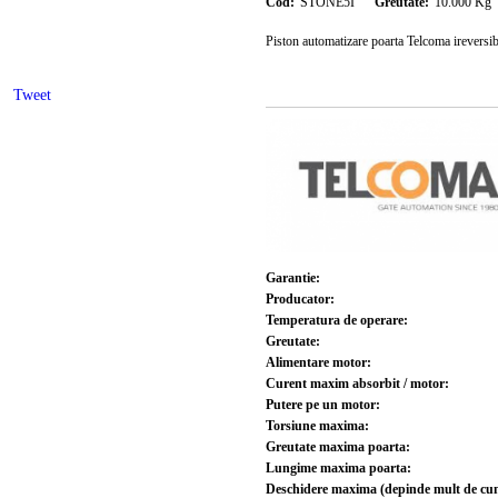
Cod:
STONE5I
Greutate:
10.000
Kg
Piston automatizare poarta Telcoma irevers
Tweet
Garantie:
Producator:
Temperatura de operare:
Greutate:
Alimentare motor:
Curent maxim absorbit / motor:
Putere pe un motor:
Torsiune maxima:
Greutate maxima poarta:
Lungime maxima poarta:
Deschidere maxima (depinde mult de cum 