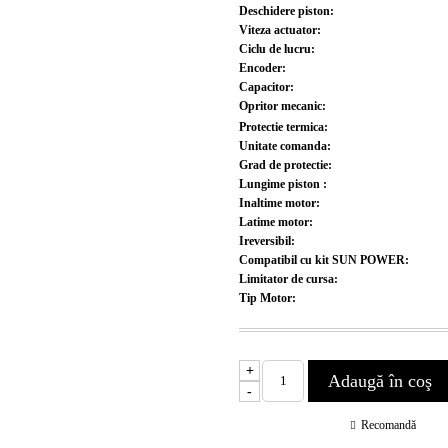
Deschidere piston:
Viteza actuator:
Ciclu de lucru:
Encoder:
Capacitor:
Opritor mecanic:
Protectie termica:
Unitate comanda:
Grad de protectie:
Lungime piston :
Inaltime motor:
Latime motor:
Ireversibil:
Compatibil cu kit SUN POWER:
Limitator de cursa:
Tip Motor:
+
-
Recomandă