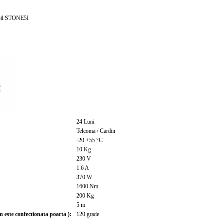
ibil STONE5I
24
Luni
Telcoma / Cardin
-20 +55
°C
10
Kg
230
V
1.6
A
370
W
1600
Nm
200
Kg
5
m
este confectionata poarta ):
120
grade