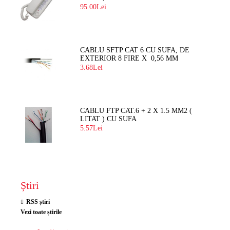
BLOC
95.00Lei
CABLU SFTP CAT 6 CU SUFA, DE
EXTERIOR 8 FIRE X 0,56 MM
3.68Lei
CABLU FTP CAT.6 + 2 X 1.5 MM2 (
LITAT ) CU SUFA
5.57Lei
Știri
RSS știri
Vezi toate știrile