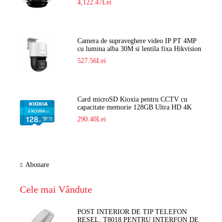
4,122.47Lei
Camera de supraveghere video IP PT 4MP
cu lumina alba 30M si lentila fixa Hikvision
DS-2DE2C400SCG-E F1
527.56Lei
Card microSD Kioxia pentru CCTV cu
capacitate memorie 128GB Ultra HD 4K
LMEX2L128GG2
290.40Lei
Abonare
Cele mai Vândute
POST INTERIOR DE TIP TELEFON
RESEL, T8018 PENTRU INTERFON DE