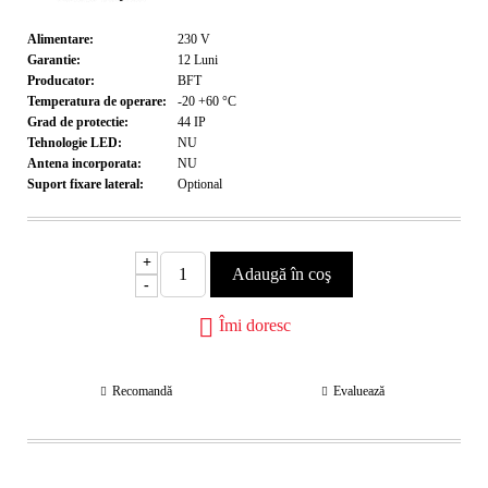
Alimentare:
230
V
Garantie:
12
Luni
Producator:
BFT
Temperatura de operare:
-20 +60
°C
Grad de protectie:
44
IP
Tehnologie LED:
NU
Antena incorporata:
NU
Suport fixare lateral:
Optional
+
-
Îmi doresc
Recomandă
Evaluează