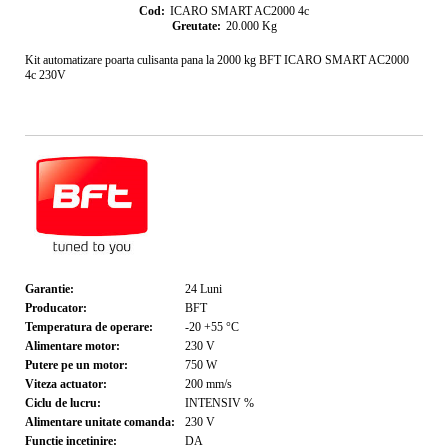
Cod:
ICARO SMART AC2000 4c
Greutate:
20.000
Kg
Kit automatizare poarta culisanta pana la 2000 kg BFT ICARO SMART AC2000
4c 230V
Garantie:
24
Luni
Producator:
BFT
Temperatura de operare:
-20 +55
°C
Alimentare motor:
230
V
Putere pe un motor:
750
W
Viteza actuator:
200
mm/s
Ciclu de lucru:
INTENSIV
%
Alimentare unitate comanda:
230
V
Functie incetinire:
DA