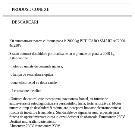
PRODUSE CONEXE
DESCĂRCĂRI
Kit automatizare poarta culisanta pana la 2000 kg BFT ICARO SMART AC2000
4c 230V
Sistem automat deschidere porti culisante cu o greutate de pana la
2000 kg.
Kitul contine:
-motor cu unitate de comanda inclusa,
-o lampa de semnalizare optica,
-doua telecomenzi cu doua canale,
- 4 cremaliere metalice
-Unitatea de control este incorporata, pozitionata frontal, cu functie de
autoinvatare si autodiagnosticare a parametrilor: frana, forta, antistrivire. Motor
puternic, timp de deschidere 9 m/min, are incorporat limitator electromecanic si
functia de incetinire la inchidere. Standardele de siguranta sunt respectate prin
functia de oprire/inversare cursa in cazul detectiei de obstacole. Functionare 230V.
Destinat unui trafic foarte intens.
Alimentare 230V, functionare 230V.