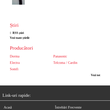
Știri
RSS știri
Vezi toate știrile
Producători
Dorma
Panasonic
Electra
Telcoma / Cardin
Somfi
Vezi tot
Link-uri rapide:
Acasă
Întrebări Frecvente