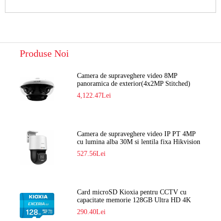
Produse Noi
Camera de supraveghere video 8MP
panoramica de exterior(4x2MP Stitched)
Navaio NGC-7482PR
4,122.47Lei
Camera de supraveghere video IP PT 4MP
cu lumina alba 30M si lentila fixa Hikvision
DS-2DE2C400SCG-E F1
527.56Lei
Card microSD Kioxia pentru CCTV cu
capacitate memorie 128GB Ultra HD 4K
LMEX2L128GG2
290.40Lei