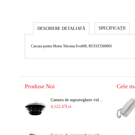
SPECIFICAȚII
DESCRIERE DETALIATĂ
Carcasa pentru Motor Telcoma Evo600, RSTAT3300001
Produse Noi
Cele m
Camera de supraveghere video 8MP panoramica de exterior(4x2MP Stitched) Navaio NGC-7482PR
4,122.47Lei