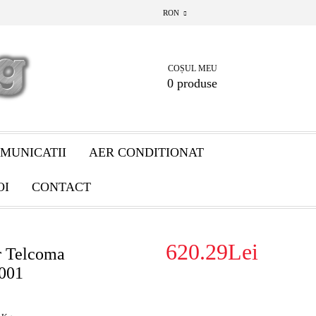
RON
COȘUL MEU
0 produse
MUNICATII
AER CONDITIONAT
OI
CONTACT
620.29Lei
r Telcoma
001