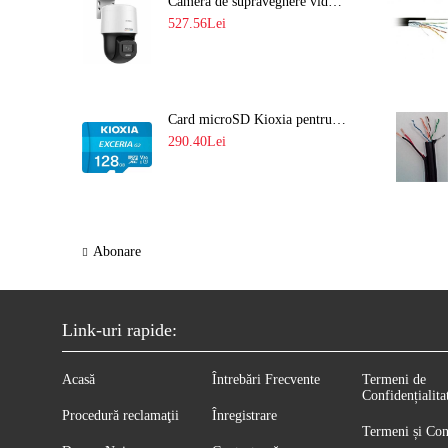
Camera de supraveghere video IP PT 4MP cu lumina alba 30M si lentila fixa Hikvision DS-2DE2C400SCG-E F1
527.56Lei
Card microSD Kioxia pentru CCTV cu capacitate memorie 128GB Ultra HD 4K LMEX2L128GG2
290.40Lei
Abonare
Link-uri rapide:
Acasă
Întrebări Frecvente
Termeni de
Confidențialita
Procedură reclamaţii
Înregistrare
Termeni și Con