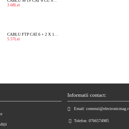
CABLU SFTP CAT 6 CU SUFA, DE EXTERIOR 8 FIRE X 0,56 MM
3.68Lei
CABLU FTP CAT.6 + 2 X 1.5 MM2 ( LITAT ) CU SUFA
5.57Lei
Informatii contact:
Email:
comenzi@electronicmag.r
te
Telefon:
0766574985
diții