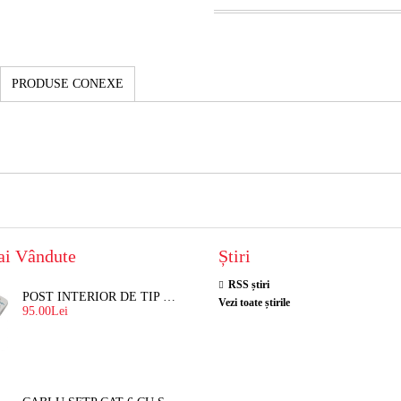
PRODUSE CONEXE
ai Vândute
Știri
RSS știri
POST INTERIOR DE TIP TELEFON RESEL, T8018 PENTRU INTERFON DE BLOC
Vezi toate știrile
95.00Lei