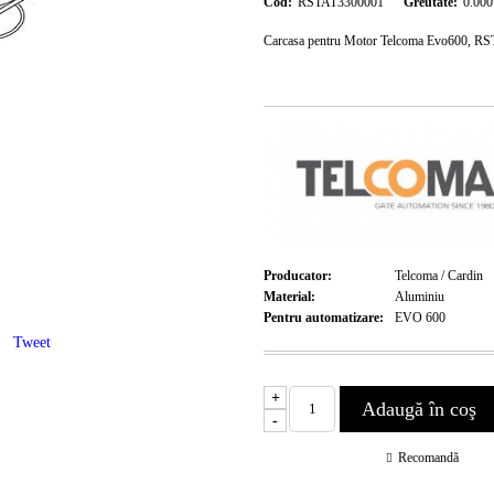
Cod:
RSTAT3300001
Greutate:
0.000
Carcasa pentru Motor Telcoma Evo600, R
Producator:
Telcoma / Cardin
Material:
Aluminiu
Pentru automatizare:
EVO 600
Tweet
+
-
Recomandă