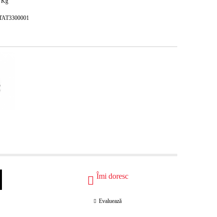
Kg
STAT3300001
Îmi doresc
Evaluează