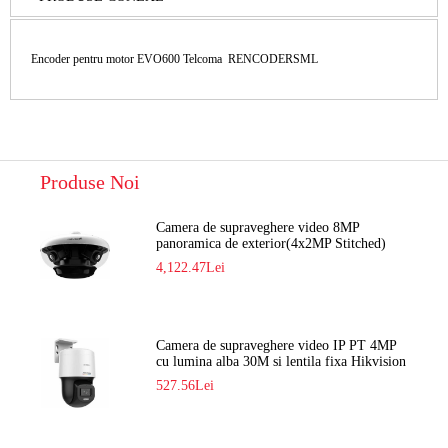
Encoder pentru motor EVO600 Telcoma RENCODERSML
Produse Noi
Camera de supraveghere video 8MP
panoramica de exterior(4x2MP Stitched)
Navaio NGC-7482PR
4,122.47Lei
Camera de supraveghere video IP PT 4MP
cu lumina alba 30M si lentila fixa Hikvision
DS-2DE2C400SCG-E F1
527.56Lei