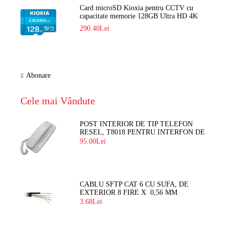
Card microSD Kioxia pentru CCTV cu
capacitate memorie 128GB Ultra HD 4K
LMEX2L128GG2
290.40Lei
Abonare
Cele mai Vândute
POST INTERIOR DE TIP TELEFON
RESEL, T8018 PENTRU INTERFON DE
BLOC
95.00Lei
CABLU SFTP CAT 6 CU SUFA, DE
EXTERIOR 8 FIRE X 0,56 MM
3.68Lei