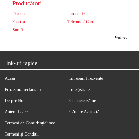
Producători
Dorma
Panasonic
Electra
Telcoma / Cardin
Somfi
Vezi tot
Link-uri rapide:
Acasă
Întrebări Frecvente
Procedură reclamaţii
Înregistrare
Despre Noi
Contactează-ne
Autentificare
Căutare Avansată
Termeni de Confidențialitate
Termeni și Condiții