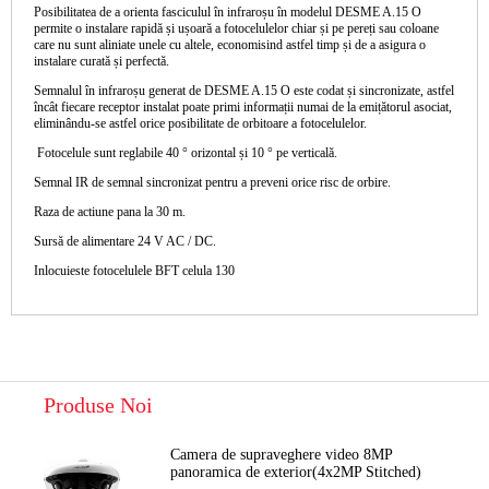
Posibilitatea de a orienta fasciculul în infraroșu în modelul DESME A.15 O
permite o instalare rapidă și ușoară a fotocelulelor chiar și pe pereți sau coloane
care nu sunt aliniate unele cu altele, economisind astfel timp și de a asigura o
instalare curată și perfectă.
Semnalul în infraroșu generat de DESME A.15 O este codat și sincronizate, astfel
încât fiecare receptor instalat poate primi informații numai de la emițătorul asociat,
eliminându-se astfel orice posibilitate de orbitoare a fotocelulelor.
Fotocelule sunt reglabile 40 ° orizontal și 10 ° pe verticală.
Semnal IR de semnal sincronizat pentru a preveni orice risc de orbire.
Raza de actiune pana la 30 m.
Sursă de alimentare 24 V AC / DC.
Inlocuieste fotocelulele BFT celula 130
Produse Noi
Camera de supraveghere video 8MP
panoramica de exterior(4x2MP Stitched)