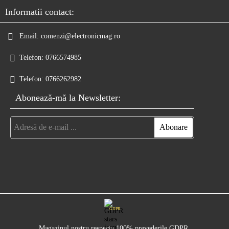
Informatii contact:
Email:
comenzi@electronicmag.ro
Telefon:
0766574985
Telefon:
0766262982
Abonează-mă la Newsletter:
GDPR
Magazinul nostru respecta 100% prevederile GDPR.