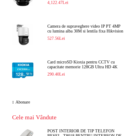
Navaio NGC-7482PR
4,122.47Lei
Camera de supraveghere video IP PT 4MP
cu lumina alba 30M si lentila fixa Hikvision
DS-2DE2C400SCG-E F1
527.56Lei
Card microSD Kioxia pentru CCTV cu
capacitate memorie 128GB Ultra HD 4K
LMEX2L128GG2
290.40Lei
Abonare
Cele mai Vândute
POST INTERIOR DE TIP TELEFON
RESEL, T8018 PENTRU INTERFON DE