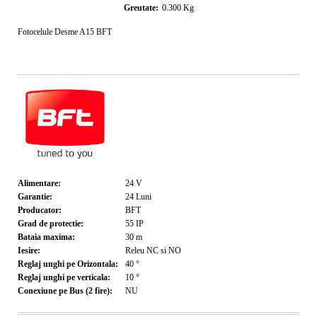
Greutate:
0.300
Kg
Fotocelule Desme A15 BFT
Alimentare:
24
V
Garantie:
24
Luni
Producator:
BFT
Grad de protectie:
55
IP
Bataia maxima:
30
m
Iesire:
Releu NC si NO
Reglaj unghi pe Orizontala:
40
°
Reglaj unghi pe verticala:
10
°
Conexiune pe Bus (2 fire):
NU