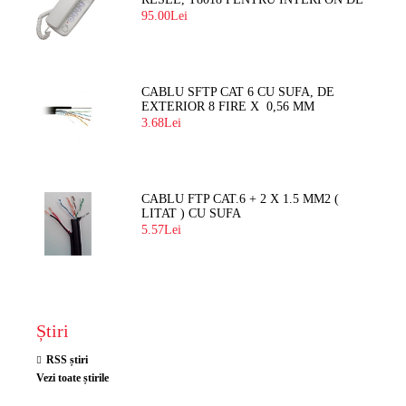
BLOC
95.00Lei
CABLU SFTP CAT 6 CU SUFA, DE
EXTERIOR 8 FIRE X 0,56 MM
3.68Lei
CABLU FTP CAT.6 + 2 X 1.5 MM2 (
LITAT ) CU SUFA
5.57Lei
Știri
RSS știri
Vezi toate știrile