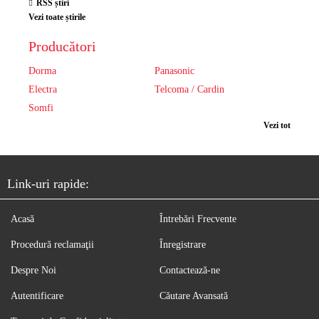
RSS știri
Vezi toate știrile
Producători
Dorma
Panasonic
Electra
Telcoma / Cardin
Somfi
Vezi tot
Link-uri rapide:
Acasă
Întrebări Frecvente
Procedură reclamaţii
Înregistrare
Despre Noi
Contactează-ne
Autentificare
Căutare Avansată