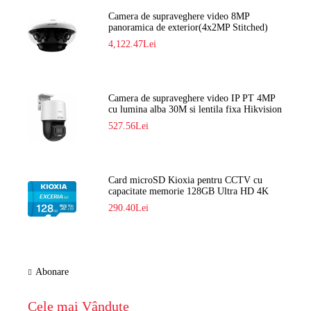
Camera de supraveghere video 8MP
panoramica de exterior(4x2MP Stitched)
Navaio NGC-7482PR
4,122.47Lei
Camera de supraveghere video IP PT 4MP
cu lumina alba 30M si lentila fixa Hikvision
DS-2DE2C400SCG-E F1
527.56Lei
Card microSD Kioxia pentru CCTV cu
capacitate memorie 128GB Ultra HD 4K
LMEX2L128GG2
290.40Lei
Abonare
Cele mai Vândute