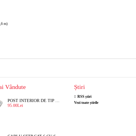
2,6 m)
ai Vândute
Știri
RSS știri
POST INTERIOR DE TIP TELEFON RESEL, T8018 PENTRU INTERFON DE BLOC
Vezi toate știrile
95.00Lei