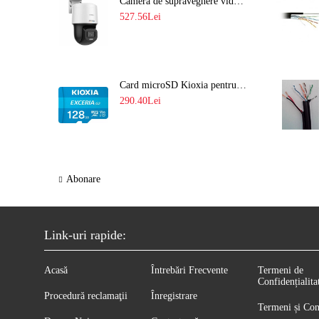
Camera de supraveghere video IP PT 4MP cu lumina alba 30M si lentila fixa Hikvision DS-2DE2C400SCG-E F1
527.56Lei
Card microSD Kioxia pentru CCTV cu capacitate memorie 128GB Ultra HD 4K LMEX2L128GG2
290.40Lei
Abonare
Link-uri rapide:
Acasă
Întrebări Frecvente
Termeni de
Confidențialita
Procedură reclamaţii
Înregistrare
Termeni și Con