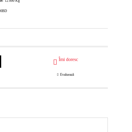
te:
12.000
Kg
800BD
Îmi doresc
Evaluează