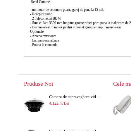
Setul Contine:
- un motor de actionare poarta garaj de pana la 15 m2,
- Receptor radio
- 2 Telecomenzi BDM
- Sina cu lant 3300 mm lungime (poate ridica porti pana la inaltrimea de 
- Bec incastrat in motor pentru iluminat garaj pe timpul manevrarii.
Optionale:
- Antena exterioara
- Lampa Semnalizare
- Poarta la comanda
Produse Noi
Cele m
Camera de supraveghere video 8MP panoramica de exterior(4x2MP Stitched) Navaio NGC-7482PR
4,122.47Lei