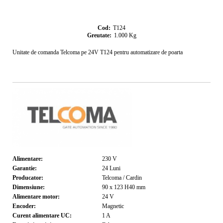
Cod:
T124
Greutate:
1.000
Kg
Unitate de comanda Telcoma pe 24V T124 pentru automatizare de poarta
Alimentare:
230
V
Garantie:
24
Luni
Producator:
Telcoma / Cardin
Dimensiune:
90 x 123 H40
mm
Alimentare motor:
24
V
Encoder:
Magnetic
Curent alimentare UC:
1
A