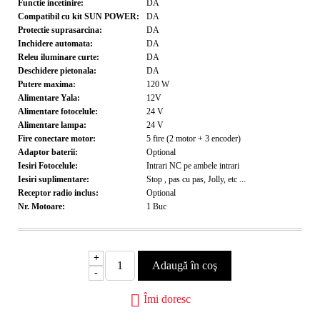
Functie incetinire:
DA
Compatibil cu kit SUN POWER:
DA
Protectie suprasarcina:
DA
Inchidere automata:
DA
Releu iluminare curte:
DA
Deschidere pietonala:
DA
Putere maxima:
120
W
Alimentare Yala:
12V
Alimentare fotocelule:
24
V
Alimentare lampa:
24
V
Fire conectare motor:
5 fire (2 motor + 3 encoder)
Adaptor baterii:
Optional
Iesiri Fotocelule:
Intrari NC pe ambele intrari
Iesiri suplimentare:
Stop , pas cu pas, Jolly, etc ...
Receptor radio inclus:
Optional
Nr. Motoare:
1
Buc
+
-
Îmi doresc