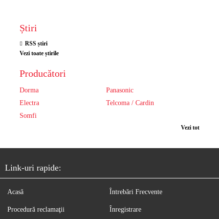
Știri
RSS știri
Vezi toate știrile
Producători
Dorma
Panasonic
Electra
Telcoma / Cardin
Somfi
Vezi tot
Link-uri rapide:
Acasă
Întrebări Frecvente
Procedură reclamaţii
Înregistrare