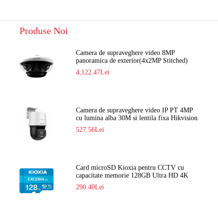
Produse Noi
Camera de supraveghere video 8MP
panoramica de exterior(4x2MP Stitched)
Navaio NGC-7482PR
4,122.47Lei
Camera de supraveghere video IP PT 4MP
cu lumina alba 30M si lentila fixa Hikvision
DS-2DE2C400SCG-E F1
527.56Lei
Card microSD Kioxia pentru CCTV cu
capacitate memorie 128GB Ultra HD 4K
LMEX2L128GG2
290.40Lei