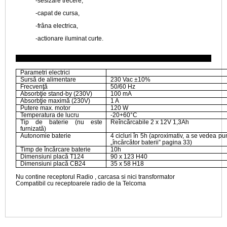
-sesizare trecere,
-capat de cursa,
-frâna electrica,
-actionare iluminat curte.
DATE TEHNIC
Parametri electrici
Sursă de alimentare
230 Vac ±10%
Frecvenţă
50/60 Hz
Absorbţie stand-by (230V)
100 mA
Absorbţie maximă (230V)
1 A
Putere max. motor
120 W
Temperatura de lucru
-20+60°C
Tip de baterie (nu este
Reîncărcabile 2 x 12V 1,3Ah
furnizată)
Autonomie baterie
4 cicluri în 5h (aproximativ, a se vedea pu
„încărcător baterii” pagina 33)
Timp de încărcare baterie
10h
Dimensiuni placă T124
90 x 123 H40
Dimensiuni placă CB24
35 x 58 H18
Nu contine receptorul Radio , carcasa si nici transformator
Compatibil cu receptoarele radio de la Telcoma